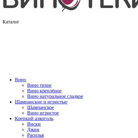
Каталог
Вино
Вино тихое
Вино креплёное
Вино натуральное сладкое
Шампанские и игристые
Шампанское
Вино игристое
Крепкий алкоголь
Виски
Джин
Расилья