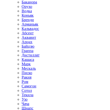
Баканора
Орухо
Водка
Коньяк
Бренди
Арманьяк
Кальвадос
Абсент
Аквавит
Арцах
Байцзю
Граппа
Дистиллят
Кашаса
Марк
Мескаль
Писко
Ракия
Ром
Самогон
Сотол
Текила
Узо
Чача
Шнапс