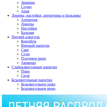
Зивания
Соджу
Арак
Ликёры, настойки, аперитивы и бальзамы
Аперитив
Ликеры
Настойки
Бальзам
Прочий алкоголь
Коктейль
Винный напиток
Саке
Сетю
Плодовое вино
Авамори
Слабоалкогольные напитки
Пиво
Сидр
Безалкогольные напитки
Безалкогольное пиво
Безалкогольное вино