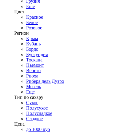
Грузия
Еще
Цвет
Красное
Белое
Розовое
Регион
Крым
Кубань
Бордо
Бургундия
Тоскана
Пьемонт
Венето
Риоха
Рибера дель Дуэро
Мозель
Еще
Тип по сахару
Сухое
Полусухое
Полусладкое
Сладкое
Цена
до 1000 руб