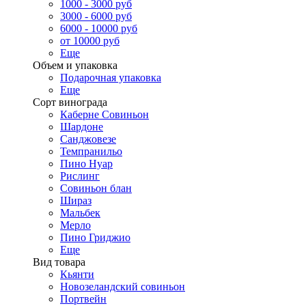
1000 - 3000 руб
3000 - 6000 руб
6000 - 10000 руб
от 10000 руб
Еще
Объем и упаковка
Подарочная упаковка
Еще
Сорт винограда
Каберне Совиньон
Шардоне
Санджовезе
Темпранильо
Пино Нуар
Рислинг
Совиньон блан
Шираз
Мальбек
Мерло
Пино Гриджио
Еще
Вид товара
Кьянти
Новозеландский совиньон
Портвейн