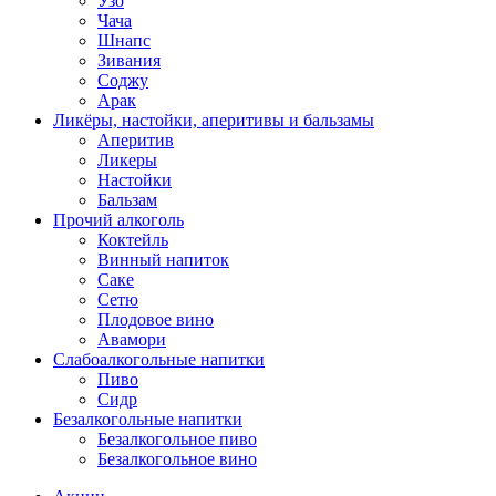
Узо
Чача
Шнапс
Зивания
Соджу
Арак
Ликёры, настойки, аперитивы и бальзамы
Аперитив
Ликеры
Настойки
Бальзам
Прочий алкоголь
Коктейль
Винный напиток
Саке
Сетю
Плодовое вино
Авамори
Слабоалкогольные напитки
Пиво
Сидр
Безалкогольные напитки
Безалкогольное пиво
Безалкогольное вино