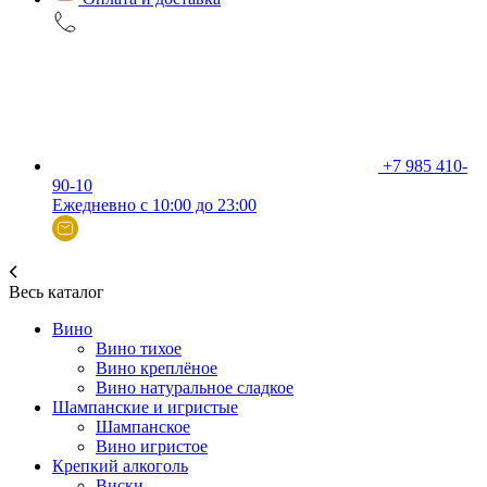
+7 985 410-
90-10
Ежедневно с 10:00 до 23:00
Весь каталог
Вино
Вино тихое
Вино креплёное
Вино натуральное сладкое
Шампанские и игристые
Шампанское
Вино игристое
Крепкий алкоголь
Виски