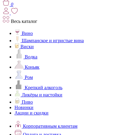
0
Весь каталог
Вино
Шампанское и игристые вина
Виски
Водка
Коньяк
Ром
Крепкий алкоголь
Ликёры и настойки
Пиво
Новинки
Акции и скидки
Корпоративным клиентам
Оплата и доставка