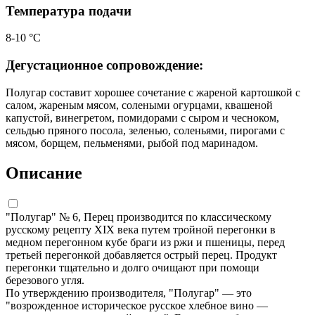
Температура подачи
8-10 °С
Дегустационное сопровождение:
Полугар составит хорошее сочетание с жареной картошкой с
салом, жареным мясом, солеными огурцами, квашеной
капустой, винегретом, помидорами с сыром и чесноком,
сельдью пряного посола, зеленью, соленьями, пирогами с
мясом, борщем, пельменями, рыбой под маринадом.
Описание
"Полугар" № 6, Перец производится по классическому
русскому рецепту XIX века путем тройной перегонки в
медном перегонном кубе браги из ржи и пшеницы, перед
третьей перегонкой добавляется острый перец. Продукт
перегонки тщательно и долго очищают при помощи
березового угля.
По утверждению производителя, "Полугар" — это
"возрожденное историческое русское хлебное вино —