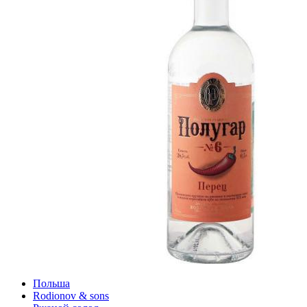
Польша
Rodionov & sons