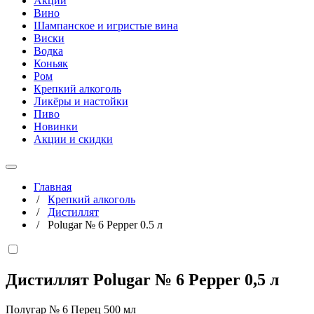
Акции
Вино
Шампанское и игристые вина
Виски
Водка
Коньяк
Ром
Крепкий алкоголь
Ликёры и настойки
Пиво
Новинки
Акции и скидки
Главная
/
Крепкий алкоголь
/
Дистиллят
/
Polugar № 6 Pepper 0.5 л
Дистиллят Polugar № 6 Pepper
0,5 л
Полугар № 6 Перец 500 мл