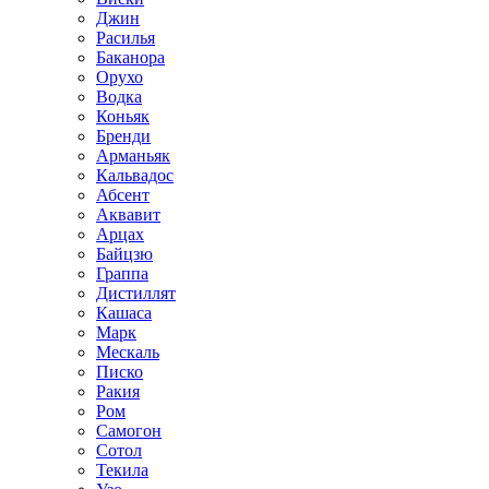
Джин
Расилья
Баканора
Орухо
Водка
Коньяк
Бренди
Арманьяк
Кальвадос
Абсент
Аквавит
Арцах
Байцзю
Граппа
Дистиллят
Кашаса
Марк
Мескаль
Писко
Ракия
Ром
Самогон
Сотол
Текила