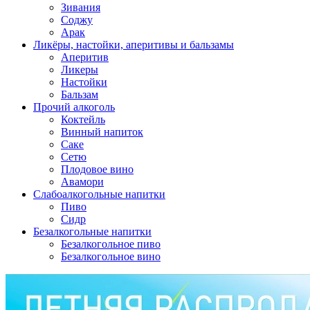
Зивания
Соджу
Арак
Ликёры, настойки, аперитивы и бальзамы
Аперитив
Ликеры
Настойки
Бальзам
Прочий алкоголь
Коктейль
Винный напиток
Саке
Сетю
Плодовое вино
Авамори
Слабоалкогольные напитки
Пиво
Сидр
Безалкогольные напитки
Безалкогольное пиво
Безалкогольное вино