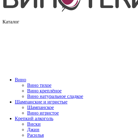
Каталог
Вино
Вино тихое
Вино креплёное
Вино натуральное сладкое
Шампанские и игристые
Шампанское
Вино игристое
Крепкий алкоголь
Виски
Джин
Расилья