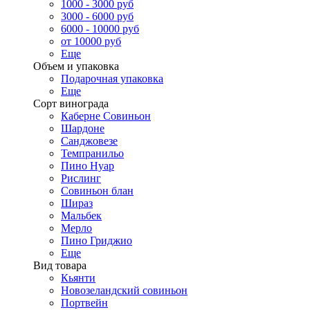
1000 - 3000 руб
3000 - 6000 руб
6000 - 10000 руб
от 10000 руб
Еще
Объем и упаковка
Подарочная упаковка
Еще
Сорт винограда
Каберне Совиньон
Шардоне
Санджовезе
Темпранильо
Пино Нуар
Рислинг
Совиньон блан
Шираз
Мальбек
Мерло
Пино Гриджио
Еще
Вид товара
Кьянти
Новозеландский совиньон
Портвейн