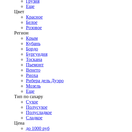
Грузия
Еще
Цвет
Красное
Белое
Розовое
Регион
Крым
Кубань
Бордо
Бургундия
Тоскана
Пьемонт
Венето
Риоха
Рибера дель Дуэро
Мозель
Еще
Тип по сахару
Сухое
Полусухое
Полусладкое
Сладкое
Цена
до 1000 руб