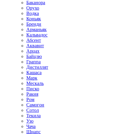
Баканора
Орухо
Водка
Коньяк
Бренди
Арманьяк
Кальвадос
Абсент
Аквавит
Арцах
Байцзю
Граппа
Дистиллят
Кашаса
Марк
Мескаль
Писко
Ракия
Ром
Самогон
Сотол
Текила
Узо
Чача
Шнапс