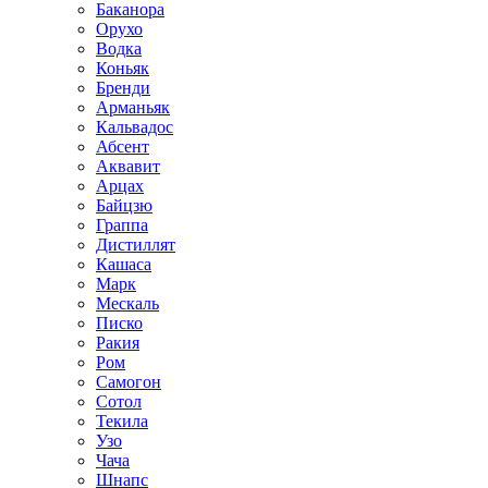
Баканора
Орухо
Водка
Коньяк
Бренди
Арманьяк
Кальвадос
Абсент
Аквавит
Арцах
Байцзю
Граппа
Дистиллят
Кашаса
Марк
Мескаль
Писко
Ракия
Ром
Самогон
Сотол
Текила
Узо
Чача
Шнапс