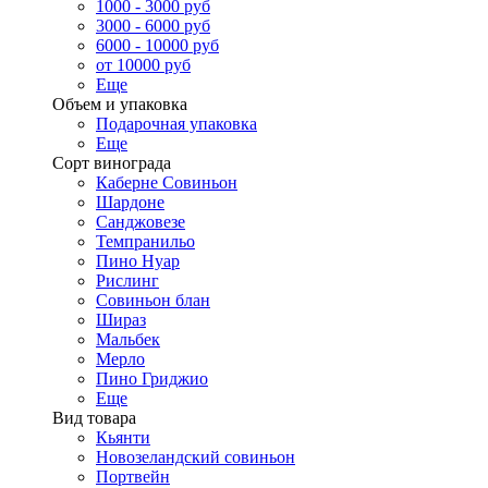
1000 - 3000 руб
3000 - 6000 руб
6000 - 10000 руб
от 10000 руб
Еще
Объем и упаковка
Подарочная упаковка
Еще
Сорт винограда
Каберне Совиньон
Шардоне
Санджовезе
Темпранильо
Пино Нуар
Рислинг
Совиньон блан
Шираз
Мальбек
Мерло
Пино Гриджио
Еще
Вид товара
Кьянти
Новозеландский совиньон
Портвейн