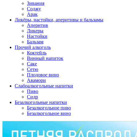
Зивания
Соджу
Арак
Ликёры, настойки, аперитивы и бальзамы
Аперитив
Ликеры
Настойки
Бальзам
Прочий алкоголь
Коктейль
Винный напиток
Саке
Сетю
Плодовое вино
Авамори
Слабоалкогольные напитки
Пиво
Сидр
Безалкогольные напитки
Безалкогольное пиво
Безалкогольное вино