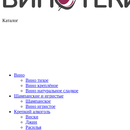
Каталог
Вино
Вино тихое
Вино креплёное
Вино натуральное сладкое
Шампанские и игристые
Шампанское
Вино игристое
Крепкий алкоголь
Виски
Джин
Расилья