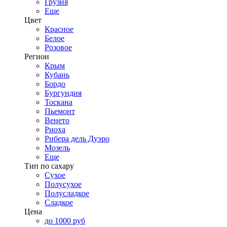
Грузия
Еще
Цвет
Красное
Белое
Розовое
Регион
Крым
Кубань
Бордо
Бургундия
Тоскана
Пьемонт
Венето
Риоха
Рибера дель Дуэро
Мозель
Еще
Тип по сахару
Сухое
Полусухое
Полусладкое
Сладкое
Цена
до 1000 руб