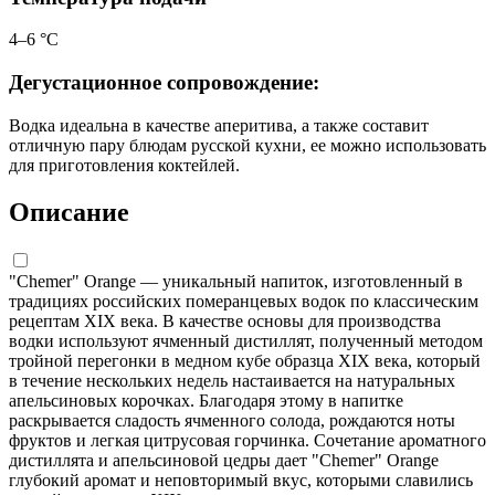
4–6 °С
Дегустационное сопровождение:
Водка идеальна в качестве аперитива, а также составит
отличную пару блюдам русской кухни, ее можно использовать
для приготовления коктейлей.
Описание
"Chemer" Orange — уникальный напиток, изготовленный в
традициях российских померанцевых водок по классическим
рецептам XIX века. В качестве основы для производства
водки используют ячменный дистиллят, полученный методом
тройной перегонки в медном кубе образца XIX века, который
в течение нескольких недель настаивается на натуральных
апельсиновых корочках. Благодаря этому в напитке
раскрывается сладость ячменного солода, рождаются ноты
фруктов и легкая цитрусовая горчинка. Сочетание ароматного
дистиллята и апельсиновой цедры дает "Chemer" Orange
глубокий аромат и неповторимый вкус, которыми славились