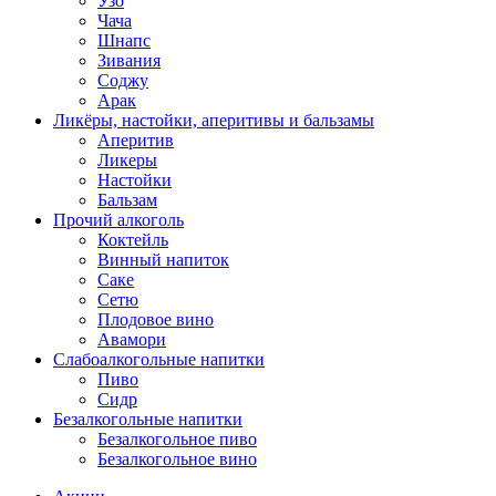
Узо
Чача
Шнапс
Зивания
Соджу
Арак
Ликёры, настойки, аперитивы и бальзамы
Аперитив
Ликеры
Настойки
Бальзам
Прочий алкоголь
Коктейль
Винный напиток
Саке
Сетю
Плодовое вино
Авамори
Слабоалкогольные напитки
Пиво
Сидр
Безалкогольные напитки
Безалкогольное пиво
Безалкогольное вино