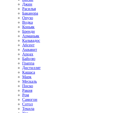
Джин
Расилья
Баканора
Орухо
Водка
Коньяк
Бренди
Арманьяк
Кальвадос
Абсент
Аквавит
Арцах
Байцзю
Граппа
Дистиллят
Кашаса
Марк
Мескаль
Писко
Ракия
Ром
Самогон
Сотол
Текила