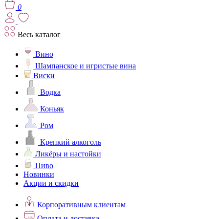
0
Весь каталог
Вино
Шампанское и игристые вина
Виски
Водка
Коньяк
Ром
Крепкий алкоголь
Ликёры и настойки
Пиво
Новинки
Акции и скидки
Корпоративным клиентам
Оплата и доставка