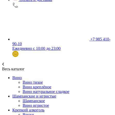
+7 985 410-
90-10
Ежедневно с 10:00 до 23:00
Весь каталог
Вино
Вино тихое
Вино креплёное
Вино натуральное сладкое
Шампанские и игристые
Шампанское
Вино игристое
Крепкий алкоголь
Виски