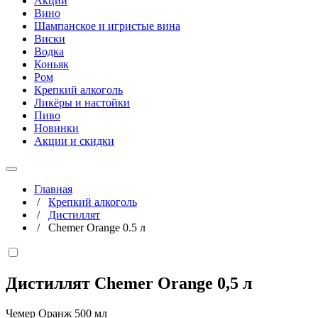
Акции
Вино
Шампанское и игристые вина
Виски
Водка
Коньяк
Ром
Крепкий алкоголь
Ликёры и настойки
Пиво
Новинки
Акции и скидки
Главная
/
Крепкий алкоголь
/
Дистиллят
/
Chemer Orange 0.5 л
Дистиллят Chemer Orange
0,5 л
Чемер Оранж 500 мл