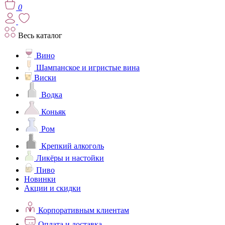
0
Весь каталог
Вино
Шампанское и игристые вина
Виски
Водка
Коньяк
Ром
Крепкий алкоголь
Ликёры и настойки
Пиво
Новинки
Акции и скидки
Корпоративным клиентам
Оплата и доставка