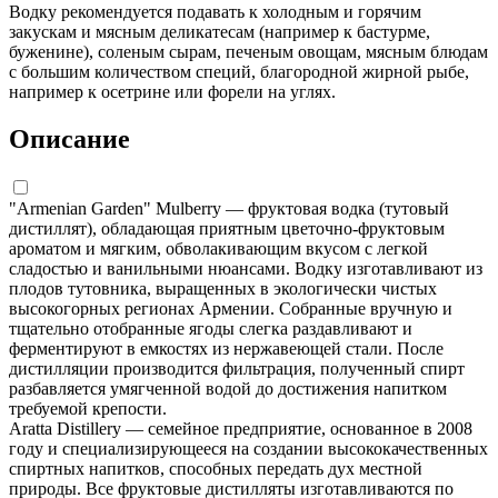
Водку рекомендуется подавать к холодным и горячим
закускам и мясным деликатесам (например к бастурме,
буженине), соленым сырам, печеным овощам, мясным блюдам
с большим количеством специй, благородной жирной рыбе,
например к осетрине или форели на углях.
Описание
"Armenian Garden" Mulberry — фруктовая водка (тутовый
дистиллят), обладающая приятным цветочно-фруктовым
ароматом и мягким, обволакивающим вкусом с легкой
сладостью и ванильными нюансами. Водку изготавливают из
плодов тутовника, выращенных в экологически чистых
высокогорных регионах Армении. Собранные вручную и
тщательно отобранные ягоды слегка раздавливают и
ферментируют в емкостях из нержавеющей стали. После
дистилляции производится фильтрация, полученный спирт
разбавляется умягченной водой до достижения напитком
требуемой крепости.
Aratta Distillery — семейное предприятие, основанное в 2008
году и специализирующееся на создании высококачественных
спиртных напитков, способных передать дух местной
природы. Все фруктовые дистилляты изготавливаются по