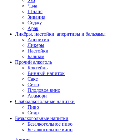
Узо
Чача
Шнапс
Зивания
Соджу
Арак
Ликёры, настойки, аперитивы и бальзамы
Аперитив
Ликеры
Настойки
Бальзам
Прочий алкоголь
Коктейль
Винный напиток
Саке
Сетю
Плодовое вино
Авамори
Слабоалкогольные напитки
Пиво
Сидр
Безалкогольные напитки
Безалкогольное пиво
Безалкогольное вино