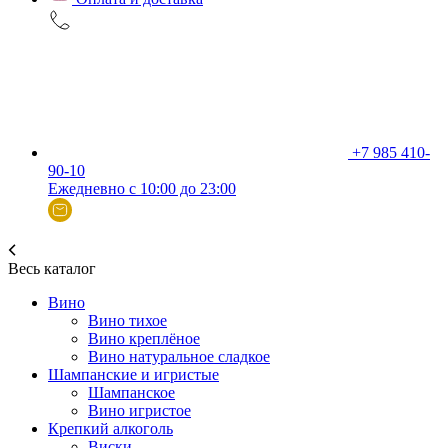
+7 985 410-
90-10
Ежедневно с 10:00 до 23:00
Весь каталог
Вино
Вино тихое
Вино креплёное
Вино натуральное сладкое
Шампанские и игристые
Шампанское
Вино игристое
Крепкий алкоголь
Виски