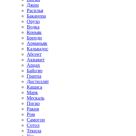
Джин
Расилья
Баканора
Орухо
Водка
Коньяк
Бренди
Арманьяк
Кальвадос
Абсент
Аквавит
Арцах
Байцзю
Граппа
Дистиллят
Кашаса
Марк
Мескаль
Писко
Ракия
Ром
Самогон
Сотол
Текила