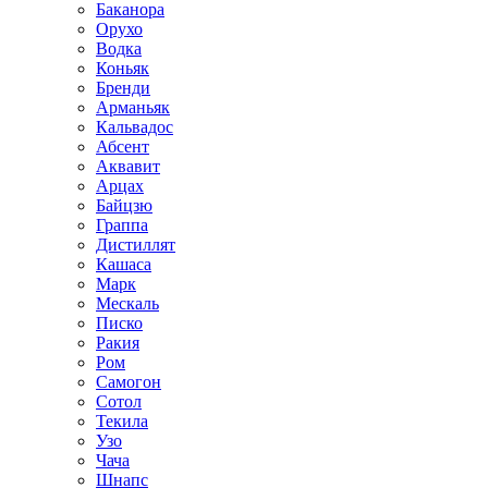
Баканора
Орухо
Водка
Коньяк
Бренди
Арманьяк
Кальвадос
Абсент
Аквавит
Арцах
Байцзю
Граппа
Дистиллят
Кашаса
Марк
Мескаль
Писко
Ракия
Ром
Самогон
Сотол
Текила
Узо
Чача
Шнапс