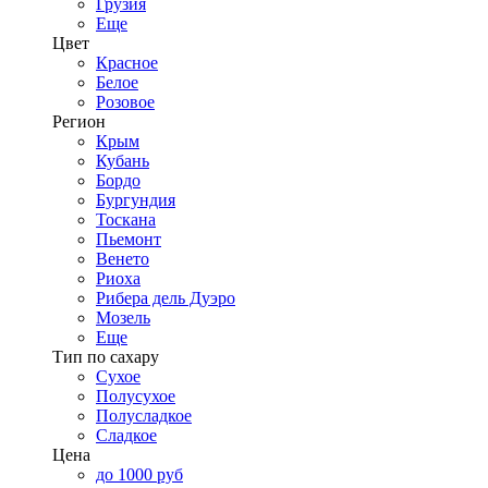
Грузия
Еще
Цвет
Красное
Белое
Розовое
Регион
Крым
Кубань
Бордо
Бургундия
Тоскана
Пьемонт
Венето
Риоха
Рибера дель Дуэро
Мозель
Еще
Тип по сахару
Сухое
Полусухое
Полусладкое
Сладкое
Цена
до 1000 руб