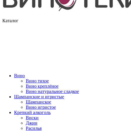
Каталог
Вино
Вино тихое
Вино креплёное
Вино натуральное сладкое
Шампанские и игристые
Шампанское
Вино игристое
Крепкий алкоголь
Виски
Джин
Расилья