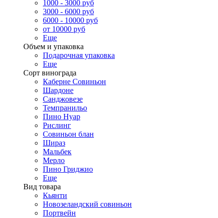
1000 - 3000 руб
3000 - 6000 руб
6000 - 10000 руб
от 10000 руб
Еще
Объем и упаковка
Подарочная упаковка
Еще
Сорт винограда
Каберне Совиньон
Шардоне
Санджовезе
Темпранильо
Пино Нуар
Рислинг
Совиньон блан
Шираз
Мальбек
Мерло
Пино Гриджио
Еще
Вид товара
Кьянти
Новозеландский совиньон
Портвейн