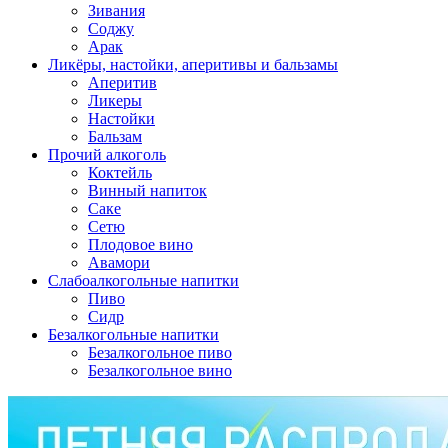
Зивания
Соджу
Арак
Ликёры, настойки, аперитивы и бальзамы
Аперитив
Ликеры
Настойки
Бальзам
Прочий алкоголь
Коктейль
Винный напиток
Саке
Сетю
Плодовое вино
Авамори
Слабоалкогольные напитки
Пиво
Сидр
Безалкогольные напитки
Безалкогольное пиво
Безалкогольное вино