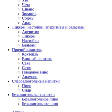
Узо
Чача
Шнапс
Зивания
Соджу
Арак
Ликёры, настойки, аперитивы и бальзамы
Аперитив
Ликеры
Настойки
Бальзам
Прочий алкоголь
Коктейль
Винный напиток
Саке
Сетю
Плодовое вино
Авамори
Слабоалкогольные напитки
Пиво
Сидр
Безалкогольные напитки
Безалкогольное пиво
Безалкогольное вино