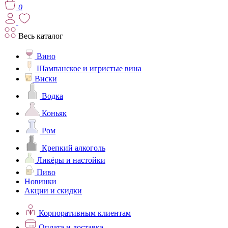
0
Весь каталог
Вино
Шампанское и игристые вина
Виски
Водка
Коньяк
Ром
Крепкий алкоголь
Ликёры и настойки
Пиво
Новинки
Акции и скидки
Корпоративным клиентам
Оплата и доставка