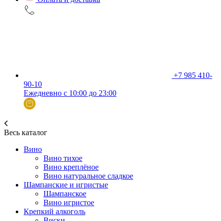
+7 985 410-
90-10
Ежедневно с 10:00 до 23:00
Весь каталог
Вино
Вино тихое
Вино креплёное
Вино натуральное сладкое
Шампанские и игристые
Шампанское
Вино игристое
Крепкий алкоголь
Виски