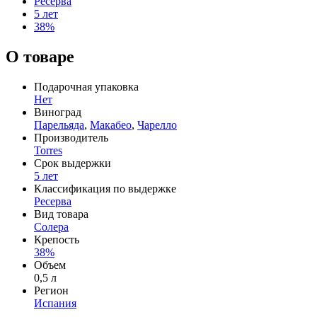
Ресерва
5 лет
38%
О товаре
Подарочная упаковка
Нет
Виноград
Парельяда
,
Макабео
,
Чарелло
Производитель
Torres
Срок выдержки
5 лет
Классификация по выдержке
Ресерва
Вид товара
Солера
Крепость
38%
Объем
0,5 л
Регион
Испания