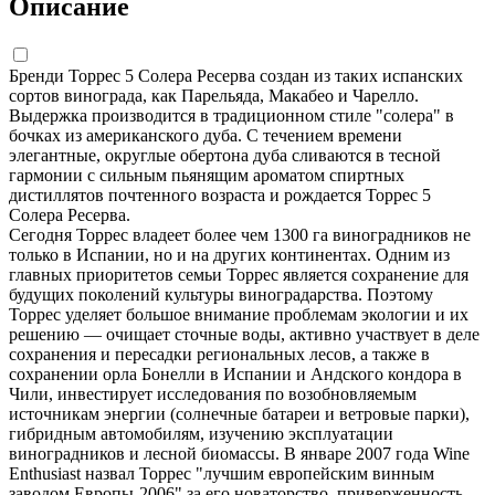
Описание
Бренди Торрес 5 Солера Ресерва создан из таких испанских
сортов винограда, как Парельяда, Макабео и Чарелло.
Выдержка производится в традиционном стиле "солера" в
бочках из американского дуба. С течением времени
элегантные, округлые обертона дуба сливаются в тесной
гармонии с сильным пьянящим ароматом спиртных
дистиллятов почтенного возраста и рождается Торрес 5
Солера Ресерва.
Сегодня Торрес владеет более чем 1300 га виноградников не
только в Испании, но и на других континентах. Одним из
главных приоритетов семьи Торрес является сохранение для
будущих поколений культуры виноградарства. Поэтому
Торрес уделяет большое внимание проблемам экологии и их
решению — очищает сточные воды, активно участвует в деле
сохранения и пересадки региональных лесов, а также в
сохранении орла Бонелли в Испании и Андского кондора в
Чили, инвестирует исследования по возобновляемым
источникам энергии (солнечные батареи и ветровые парки),
гибридным автомобилям, изучению эксплуатации
виноградников и лесной биомассы. В январе 2007 года Wine
Enthusiast назвал Торрес "лучшим европейским винным
заводом Европы-2006" за его новаторство, приверженность