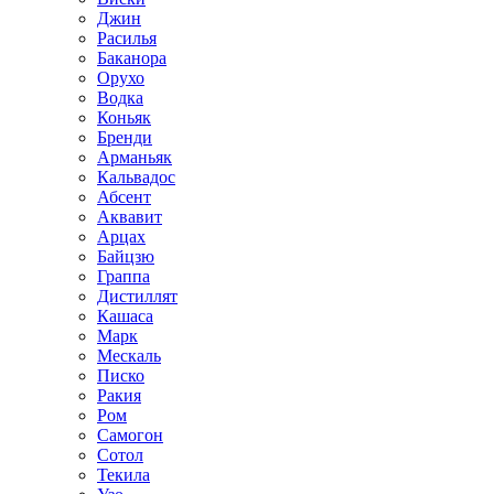
Джин
Расилья
Баканора
Орухо
Водка
Коньяк
Бренди
Арманьяк
Кальвадос
Абсент
Аквавит
Арцах
Байцзю
Граппа
Дистиллят
Кашаса
Марк
Мескаль
Писко
Ракия
Ром
Самогон
Сотол
Текила