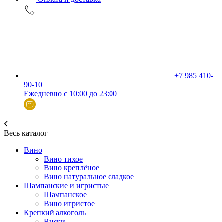
+7 985 410-
90-10
Ежедневно с 10:00 до 23:00
Весь каталог
Вино
Вино тихое
Вино креплёное
Вино натуральное сладкое
Шампанские и игристые
Шампанское
Вино игристое
Крепкий алкоголь
Виски