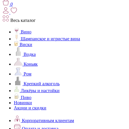
0
Весь каталог
Вино
Шампанское и игристые вина
Виски
Водка
Коньяк
Ром
Крепкий алкоголь
Ликёры и настойки
Пиво
Новинки
Акции и скидки
Корпоративным клиентам
Оплата и доставка