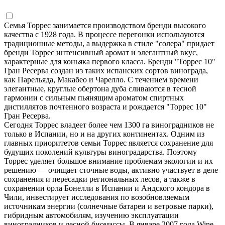
Семья Торрес занимается производством бренди высокого
качества с 1928 года. В процессе перегонки используются
традиционные методы, а выдержка в стиле "солера" придает
бренди Торрес интенсивный аромат и элегантный вкус,
характерные для коньяка первого класса. Бренди "Торрес 10"
Гран Ресерва создан из таких испанских сортов винограда,
как Парельяда, Макабео и Чарелло. С течением времени
элегантные, круглые обертона дуба сливаются в тесной
гармонии с сильным пьянящим ароматом спиртных
дистиллятов почтенного возраста и рождается "Торрес 10"
Гран Ресерва.
Сегодня Торрес владеет более чем 1300 га виноградников не
только в Испании, но и на других континентах. Одним из
главных приоритетов семьи Торрес является сохранение для
будущих поколений культуры виноградарства. Поэтому
Торрес уделяет большое внимание проблемам экологии и их
решению — очищает сточные воды, активно участвует в деле
сохранения и пересадки региональных лесов, а также в
сохранении орла Бонелли в Испании и Андского кондора в
Чили, инвестирует исследования по возобновляемым
источникам энергии (солнечные батареи и ветровые парки),
гибридным автомобилям, изучению эксплуатации
виноградников и лесной биомассы. В январе 2007 года Wine