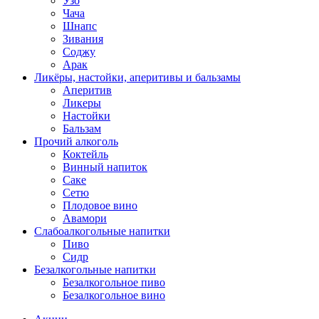
Узо
Чача
Шнапс
Зивания
Соджу
Арак
Ликёры, настойки, аперитивы и бальзамы
Аперитив
Ликеры
Настойки
Бальзам
Прочий алкоголь
Коктейль
Винный напиток
Саке
Сетю
Плодовое вино
Авамори
Слабоалкогольные напитки
Пиво
Сидр
Безалкогольные напитки
Безалкогольное пиво
Безалкогольное вино