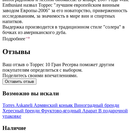
Enthusiast назвал Торрес "лучшим европейским винным
заводом Европы-2006" за его новаторство, приверженность
исследованиям, за значимость в мире вин и спиртных
напитков.
Выдержка производится в традиционном стиле "солера" в
бочках из американского дуба.
Подробнее
Отзывы
Ваш отзыв о Торрес 10 Гран Ресерва поможет другим
покупателям определиться с выбором.
Поделитесь своими впечатлениями.
Оставить отзыв
Возможно вы искали
Torres
Askaneli
Армянский коньяк
Виноградный бренди
Хересный бренди
Фруктово-ягодный
Арарат
В подарочной
упаковке
Наличие