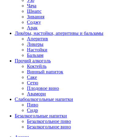
Узо
Чача
Шнапс
Зивания
Соджу
Арак
Ликёры, настойки, аперитивы и бальзамы
Аперитив
Ликеры
Настойки
Бальзам
Прочий алкоголь
Коктейль
Винный напиток
Саке
Сетю
Плодовое вино
Авамори
Слабоалкогольные напитки
Пиво
Сидр
Безалкогольные напитки
Безалкогольное пиво
Безалкогольное вино