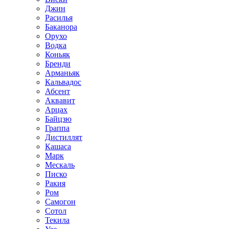
Джин
Расилья
Баканора
Орухо
Водка
Коньяк
Бренди
Арманьяк
Кальвадос
Абсент
Аквавит
Арцах
Байцзю
Граппа
Дистиллят
Кашаса
Марк
Мескаль
Писко
Ракия
Ром
Самогон
Сотол
Текила