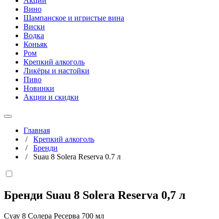
Акции
Вино
Шампанское и игристые вина
Виски
Водка
Коньяк
Ром
Крепкий алкоголь
Ликёры и настойки
Пиво
Новинки
Акции и скидки
Главная
/
Крепкий алкоголь
/
Бренди
/
Suau 8 Solera Reserva 0.7 л
Бренди Suau 8 Solera Reserva
0,7 л
Суау 8 Солера Ресерва 700 мл