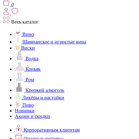
0
Весь каталог
Вино
Шампанское и игристые вина
Виски
Водка
Коньяк
Ром
Крепкий алкоголь
Ликёры и настойки
Пиво
Новинки
Акции и скидки
Корпоративным клиентам
Оплата и доставка