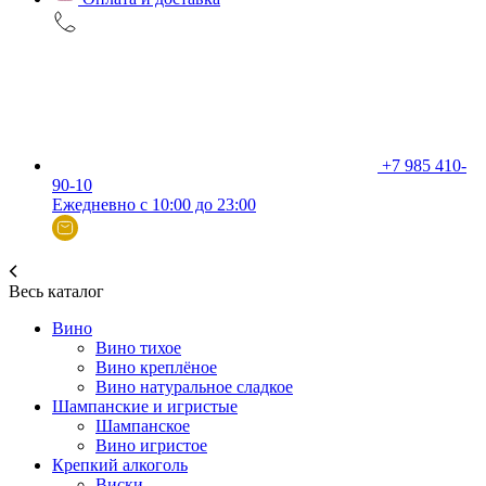
+7 985 410-
90-10
Ежедневно с 10:00 до 23:00
Весь каталог
Вино
Вино тихое
Вино креплёное
Вино натуральное сладкое
Шампанские и игристые
Шампанское
Вино игристое
Крепкий алкоголь
Виски