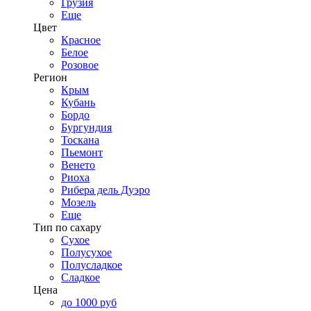
Грузия
Еще
Цвет
Красное
Белое
Розовое
Регион
Крым
Кубань
Бордо
Бургундия
Тоскана
Пьемонт
Венето
Риоха
Рибера дель Дуэро
Мозель
Еще
Тип по сахару
Сухое
Полусухое
Полусладкое
Сладкое
Цена
до 1000 руб