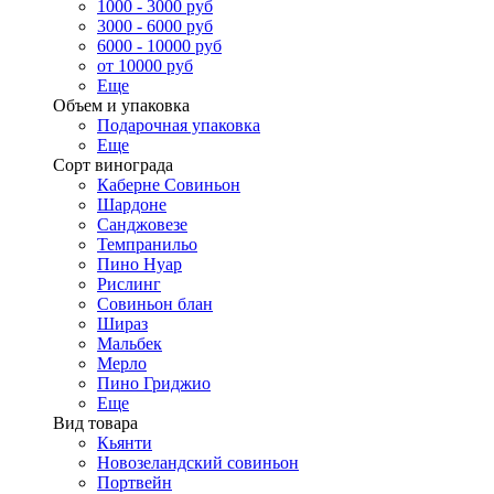
1000 - 3000 руб
3000 - 6000 руб
6000 - 10000 руб
от 10000 руб
Еще
Объем и упаковка
Подарочная упаковка
Еще
Сорт винограда
Каберне Совиньон
Шардоне
Санджовезе
Темпранильо
Пино Нуар
Рислинг
Совиньон блан
Шираз
Мальбек
Мерло
Пино Гриджио
Еще
Вид товара
Кьянти
Новозеландский совиньон
Портвейн