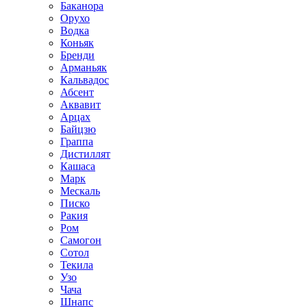
Баканора
Орухо
Водка
Коньяк
Бренди
Арманьяк
Кальвадос
Абсент
Аквавит
Арцах
Байцзю
Граппа
Дистиллят
Кашаса
Марк
Мескаль
Писко
Ракия
Ром
Самогон
Сотол
Текила
Узо
Чача
Шнапс