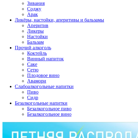
Зивания
Соджу
Арак
Ликёры, настойки, аперитивы и бальзамы
Аперитив
Ликеры
Настойки
Бальзам
Прочий алкоголь
Коктейль
Винный напиток
Саке
Сетю
Плодовое вино
Авамори
Слабоалкогольные напитки
Пиво
Сидр
Безалкогольные напитки
Безалкогольное пиво
Безалкогольное вино