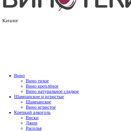
Каталог
Вино
Вино тихое
Вино креплёное
Вино натуральное сладкое
Шампанские и игристые
Шампанское
Вино игристое
Крепкий алкоголь
Виски
Джин
Расилья