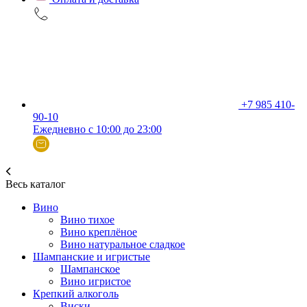
+7 985 410-
90-10
Ежедневно с 10:00 до 23:00
Весь каталог
Вино
Вино тихое
Вино креплёное
Вино натуральное сладкое
Шампанские и игристые
Шампанское
Вино игристое
Крепкий алкоголь
Виски