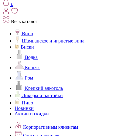
0
Весь каталог
Вино
Шампанское и игристые вина
Виски
Водка
Коньяк
Ром
Крепкий алкоголь
Ликёры и настойки
Пиво
Новинки
Акции и скидки
Корпоративным клиентам
Оплата и доставка