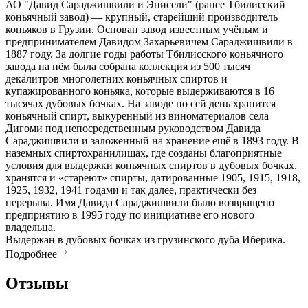
АО "Давид Сараджишвили и Энисели" (ранее Тбилисский
коньячный завод) — крупный, старейший производитель
коньяков в Грузии. Основан завод известным учёным и
предпринимателем Давидом Захарьевичем Сараджишвили в
1887 году. За долгие годы работы Тбилисского коньячного
завода на нём была собрана коллекция из 500 тысяч
декалитров многолетних коньячных спиртов и
купажированного коньяка, которые выдерживаются в 16
тысячах дубовых бочках. На заводе по сей день хранится
коньячный спирт, выкуренный из виноматериалов села
Дигоми под непосредственным руководством Давида
Сараджишвили и заложенный на хранение ещё в 1893 году. В
наземных спиртохранилищах, где созданы благоприятные
условия для выдержки коньячных спиртов в дубовых бочках,
хранятся и «стареют» спирты, датированные 1905, 1915, 1918,
1925, 1932, 1941 годами и так далее, практически без
перерыва. Имя Давида Сараджишвили было возвращено
предприятию в 1995 году по инициативе его нового
владельца.
Выдержан в дубовых бочках из грузинского дуба Иберика.
Подробнее
Отзывы