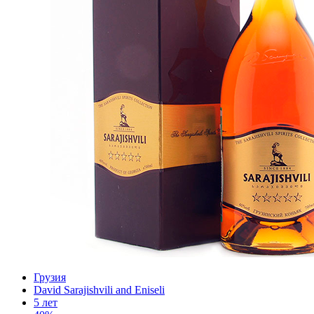
Грузия
David Sarajishvili and Eniseli
5 лет