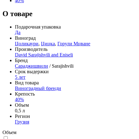
40%
О товаре
Подарочная упаковка
Да
Виноград
Цоликаури
,
Цицка
,
Горули Мцване
Производитель
David Sarajishvili and Eniseli
Бренд
Сараджишвили
/ Sarajishvili
Срок выдержки
5 лет
Вид товара
Виноградный бренди
Крепость
40%
Объем
0,5 л
Регион
Грузия
Объем