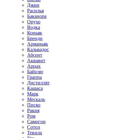
Джин
Расилья
Баканора
Орухо
Водка
Коньяк
Бренди
Арманьяк
Кальвадос
Абсент
Аквавит
Арцах
Байцзю
Граппа
Дистиллят
Кашаса
Марк
Мескаль
Писко
Ракия
Ром
Самогон
Сотол
Текила