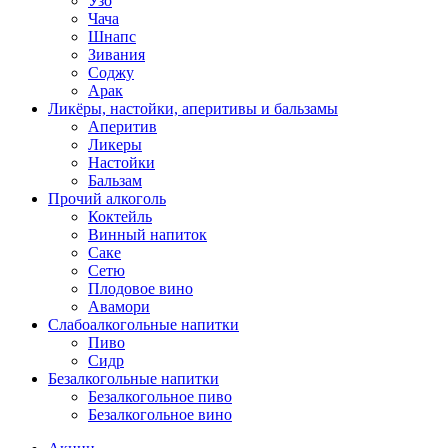
Узо
Чача
Шнапс
Зивания
Соджу
Арак
Ликёры, настойки, аперитивы и бальзамы
Аперитив
Ликеры
Настойки
Бальзам
Прочий алкоголь
Коктейль
Винный напиток
Саке
Сетю
Плодовое вино
Авамори
Слабоалкогольные напитки
Пиво
Сидр
Безалкогольные напитки
Безалкогольное пиво
Безалкогольное вино