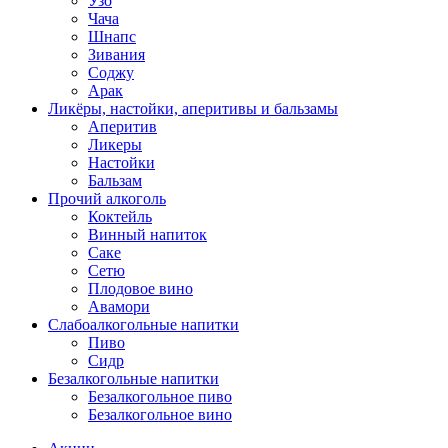
Узо
Чача
Шнапс
Зивания
Соджу
Арак
Ликёры, настойки, аперитивы и бальзамы
Аперитив
Ликеры
Настойки
Бальзам
Прочий алкоголь
Коктейль
Винный напиток
Саке
Сетю
Плодовое вино
Авамори
Слабоалкогольные напитки
Пиво
Сидр
Безалкогольные напитки
Безалкогольное пиво
Безалкогольное вино