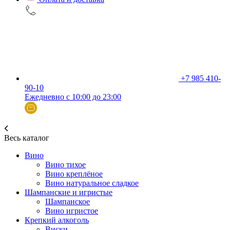
+7 985 410-
90-10
Ежедневно с 10:00 до 23:00
Весь каталог
Вино
Вино тихое
Вино креплёное
Вино натуральное сладкое
Шампанские и игристые
Шампанское
Вино игристое
Крепкий алкоголь
Виски