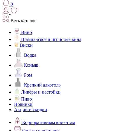
0
Весь каталог
Вино
Шампанское и игристые вина
Виски
Водка
Коньяк
Ром
Крепкий алкоголь
Ликёры и настойки
Пиво
Новинки
Акции и скидки
Корпоративным клиентам
Оплата и доставка