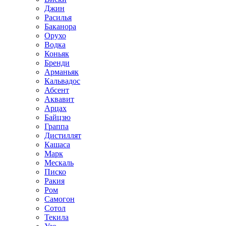
Джин
Расилья
Баканора
Орухо
Водка
Коньяк
Бренди
Арманьяк
Кальвадос
Абсент
Аквавит
Арцах
Байцзю
Граппа
Дистиллят
Кашаса
Марк
Мескаль
Писко
Ракия
Ром
Самогон
Сотол
Текила