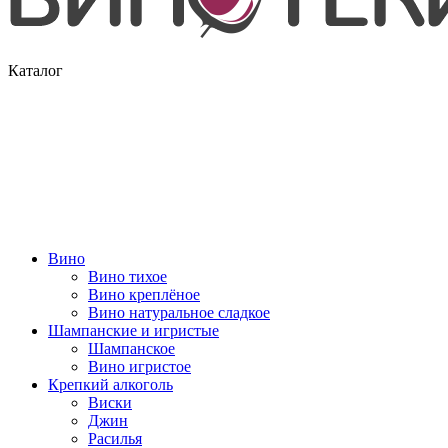
Каталог
Вино
Вино тихое
Вино креплёное
Вино натуральное сладкое
Шампанские и игристые
Шампанское
Вино игристое
Крепкий алкоголь
Виски
Джин
Расилья