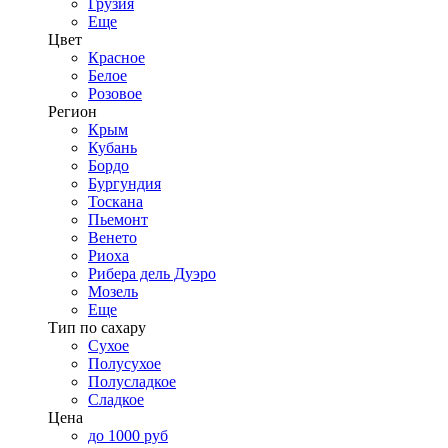
Грузия
Еще
Цвет
Красное
Белое
Розовое
Регион
Крым
Кубань
Бордо
Бургундия
Тоскана
Пьемонт
Венето
Риоха
Рибера дель Дуэро
Мозель
Еще
Тип по сахару
Сухое
Полусухое
Полусладкое
Сладкое
Цена
до 1000 руб