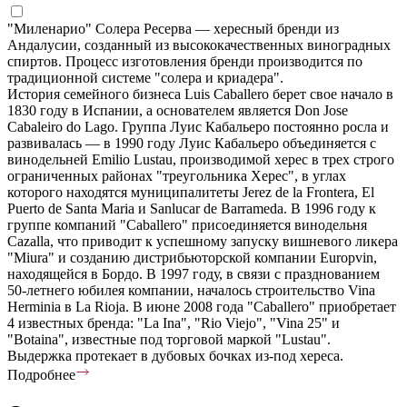
"Миленарио" Солера Ресерва — хересный бренди из
Андалусии, созданный из высококачественных виноградных
спиртов. Процесс изготовления бренди производится по
традиционной системе "солера и криадера".
История семейного бизнеса Luis Caballero берет свое начало в
1830 году в Испании, а основателем является Don Jose
Cabaleiro do Lago. Группа Луис Кабальеро постоянно росла и
развивалась — в 1990 году Луис Кабальеро объединяется с
винодельней Emilio Lustau, производимой херес в трех строго
ограниченных районах "треугольника Херес", в углах
которого находятся муниципалитеты Jerez de la Frontera, El
Puerto de Santa Maria и Sanlucar de Barrameda. В 1996 году к
группе компаний "Caballero" присоединяется винодельня
Cazalla, что приводит к успешному запуску вишневого ликера
"Miura" и созданию дистрибьюторской компании Europvin,
находящейся в Бордо. В 1997 году, в связи с празднованием
50-летнего юбилея компании, началось строительство Vina
Herminia в La Rioja. В июне 2008 года "Caballero" приобретает
4 известных бренда: "La Ina", "Rio Viejo", "Vina 25" и
"Botaina", известные под торговой маркой "Lustau".
Выдержка протекает в дубовых бочках из-под хереса.
Подробнее