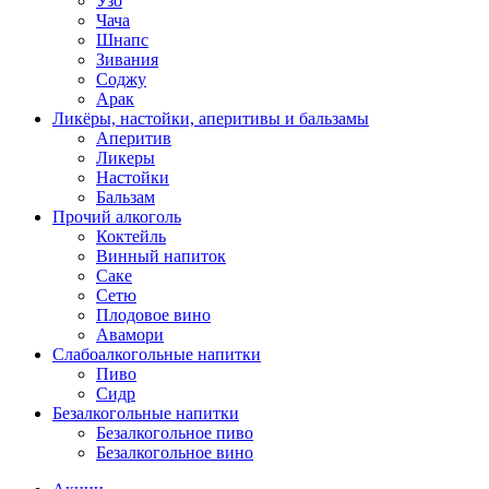
Узо
Чача
Шнапс
Зивания
Соджу
Арак
Ликёры, настойки, аперитивы и бальзамы
Аперитив
Ликеры
Настойки
Бальзам
Прочий алкоголь
Коктейль
Винный напиток
Саке
Сетю
Плодовое вино
Авамори
Слабоалкогольные напитки
Пиво
Сидр
Безалкогольные напитки
Безалкогольное пиво
Безалкогольное вино