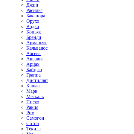
Джин
Расилья
Баканора
Орухо
Водка
Коньяк
Бренди
Арманьяк
Кальвадос
Абсент
Аквавит
Арцах
Байцзю
Граппа
Дистиллят
Кашаса
Марк
Мескаль
Писко
Ракия
Ром
Самогон
Сотол
Текила