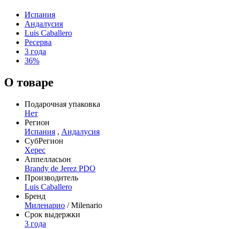
Испания
Андалусия
Luis Caballero
Ресерва
3 года
36%
О товаре
Подарочная упаковка
Нет
Регион
Испания
,
Андалусия
СубРегион
Херес
Аппелласьон
Brandy de Jerez PDO
Производитель
Luis Caballero
Бренд
Миленарио
/ Milenario
Срок выдержки
3 года