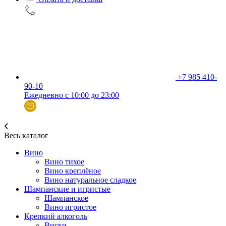
+7 985 410-
90-10
Ежедневно с 10:00 до 23:00
Весь каталог
Вино
Вино тихое
Вино креплёное
Вино натуральное сладкое
Шампанские и игристые
Шампанское
Вино игристое
Крепкий алкоголь
Виски