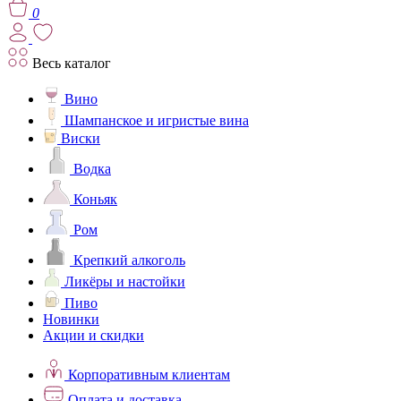
0
Весь каталог
Вино
Шампанское и игристые вина
Виски
Водка
Коньяк
Ром
Крепкий алкоголь
Ликёры и настойки
Пиво
Новинки
Акции и скидки
Корпоративным клиентам
Оплата и доставка