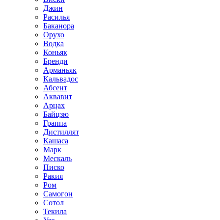
Джин
Расилья
Баканора
Орухо
Водка
Коньяк
Бренди
Арманьяк
Кальвадос
Абсент
Аквавит
Арцах
Байцзю
Граппа
Дистиллят
Кашаса
Марк
Мескаль
Писко
Ракия
Ром
Самогон
Сотол
Текила