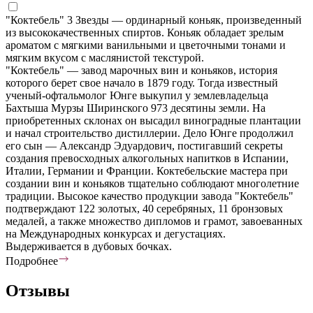
"Коктебель" 3 Звезды — ординарный коньяк, произведенный
из высококачественных спиртов. Коньяк обладает зрелым
ароматом с мягкими ванильными и цветочными тонами и
мягким вкусом с маслянистой текстурой.
"Коктебель" — завод марочных вин и коньяков, история
которого берет свое начало в 1879 году. Тогда известный
ученый-офтальмолог Юнге выкупил у землевладельца
Бахтыша Мурзы Ширинского 973 десятины земли. На
приобретенных склонах он высадил виноградные плантации
и начал строительство дистиллерии. Дело Юнге продолжил
его сын — Александр Эдуардович, постигавший секреты
создания превосходных алкогольных напитков в Испании,
Италии, Германии и Франции. Коктебельские мастера при
создании вин и коньяков тщательно соблюдают многолетние
традиции. Высокое качество продукции завода "Коктебель"
подтверждают 122 золотых, 40 серебряных, 11 бронзовых
медалей, а также множество дипломов и грамот, завоеванных
на Международных конкурсах и дегустациях.
Выдерживается в дубовых бочках.
Подробнее
Отзывы