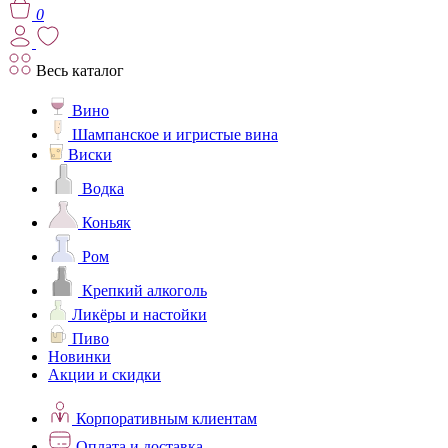
0
Весь каталог
Вино
Шампанское и игристые вина
Виски
Водка
Коньяк
Ром
Крепкий алкоголь
Ликёры и настойки
Пиво
Новинки
Акции и скидки
Корпоративным клиентам
Оплата и доставка