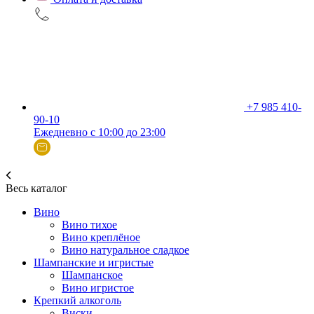
+7 985 410-
90-10
Ежедневно с 10:00 до 23:00
Весь каталог
Вино
Вино тихое
Вино креплёное
Вино натуральное сладкое
Шампанские и игристые
Шампанское
Вино игристое
Крепкий алкоголь
Виски