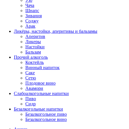
Узо
Чача
Шнапс
Зивания
Соджу
Арак
Ликёры, настойки, аперитивы и бальзамы
Аперитив
Ликеры
Настойки
Бальзам
Прочий алкоголь
Коктейль
Винный напиток
Саке
Сетю
Плодовое вино
Авамори
Слабоалкогольные напитки
Пиво
Сидр
Безалкогольные напитки
Безалкогольное пиво
Безалкогольное вино