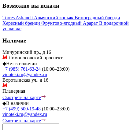
Возможно вы искали
Torres
Askaneli
Армянский коньяк
Виноградный бренди
Хересный бренди
Фруктово-ягодный
Арарат
В подарочной
упаковке
Наличие
Мичуринский пр., д 16
Ломоносовский проспект
◆
Нет в наличии
+7 (985) 761-63-24
(10:00–23:00)
vinoteki.ru@yandex.ru
Воротынская ул., д 16
Планерная
Смотреть на карте
◆
В наличии
+7 (499) 500-19-48
(10:00–23:00)
vinoteki.ru@yandex.ru
Смотреть на карте