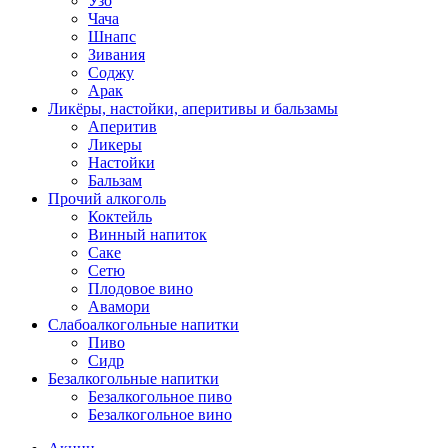
Узо
Чача
Шнапс
Зивания
Соджу
Арак
Ликёры, настойки, аперитивы и бальзамы
Аперитив
Ликеры
Настойки
Бальзам
Прочий алкоголь
Коктейль
Винный напиток
Саке
Сетю
Плодовое вино
Авамори
Слабоалкогольные напитки
Пиво
Сидр
Безалкогольные напитки
Безалкогольное пиво
Безалкогольное вино