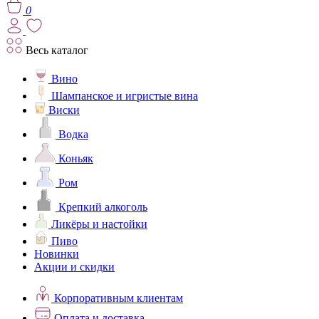
0
Весь каталог
Вино
Шампанское и игристые вина
Виски
Водка
Коньяк
Ром
Крепкий алкоголь
Ликёры и настойки
Пиво
Новинки
Акции и скидки
Корпоративным клиентам
Оплата и доставка