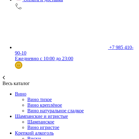
+7 985 410-
90-10
Ежедневно с 10:00 до 23:00
Весь каталог
Вино
Вино тихое
Вино креплёное
Вино натуральное сладкое
Шампанские и игристые
Шампанское
Вино игристое
Крепкий алкоголь
Виски