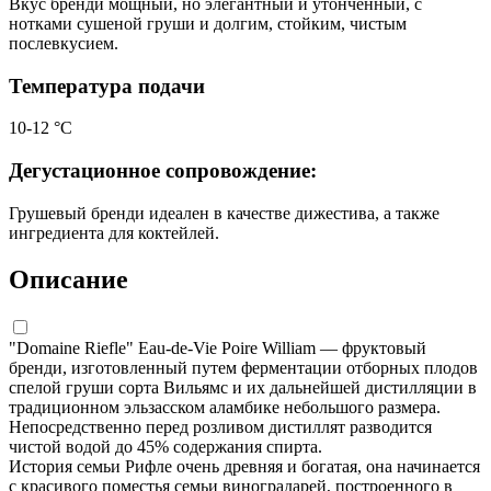
Вкус бренди мощный, но элегантный и утонченный, с
нотками сушеной груши и долгим, стойким, чистым
послевкусием.
Температура подачи
10-12 °С
Дегустационное сопровождение:
Грушевый бренди идеален в качестве дижестива, а также
ингредиента для коктейлей.
Описание
"Domaine Riefle" Eau-de-Vie Poire William — фруктовый
бренди, изготовленный путем ферментации отборных плодов
спелой груши сорта Вильямс и их дальнейшей дистилляции в
традиционном эльзасском аламбике небольшого размера.
Непосредственно перед розливом дистиллят разводится
чистой водой до 45% содержания спирта.
История семьи Рифле очень древняя и богатая, она начинается
с красивого поместья семьи виноградарей, построенного в