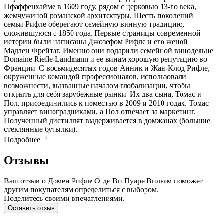
Пфаффенхайме в 1609 году, рядом с церковью 13-го века,
жемчужиной романской архитектуры. Шесть поколений
семьи Рифле оберегают семейную винную традицию,
сложившуюся с 1850 года. Первые страницы современной
истории были написаны Джозефом Рифле и его женой
Мадлен Фрейтаг. Именно они подарили семейной винодельне
Domaine Riefle-Landmann и ее винам хорошую репутацию во
Франции. С восьмидесятых годов Анник и Жан-Клод Рифле,
окруженные командой профессионалов, использовали
возможности, вызванные началом глобализации, чтобы
открыть для себя зарубежные рынки. Их два сына, Томас и
Пол, присоединились к поместью в 2009 и 2010 годах. Томас
управляет виноградниками, а Пол отвечает за маркетинг.
Полученный дистиллят выдерживается в домжанах (большие
стеклянные бутылки).
Подробнее
Отзывы
Ваш отзыв о Домен Рифле О-де-Ви Пуаре Вильям поможет
другим покупателям определиться с выбором.
Поделитесь своими впечатлениями.
Оставить отзыв