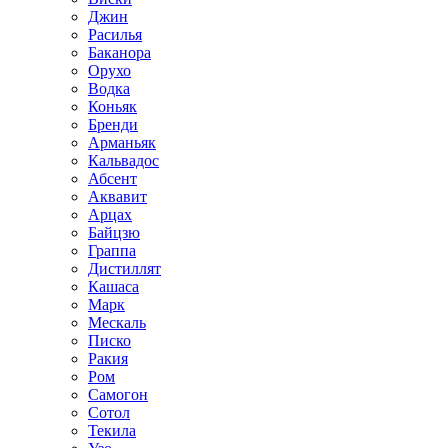
Джин
Расилья
Баканора
Орухо
Водка
Коньяк
Бренди
Арманьяк
Кальвадос
Абсент
Аквавит
Арцах
Байцзю
Граппа
Дистиллят
Кашаса
Марк
Мескаль
Писко
Ракия
Ром
Самогон
Сотол
Текила