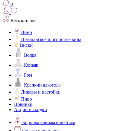
0
Весь каталог
Вино
Шампанское и игристые вина
Виски
Водка
Коньяк
Ром
Крепкий алкоголь
Ликёры и настойки
Пиво
Новинки
Акции и скидки
Корпоративным клиентам
Оплата и доставка