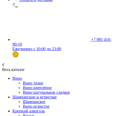
+7 985 410-
90-10
Ежедневно с 10:00 до 23:00
Весь каталог
Вино
Вино тихое
Вино креплёное
Вино натуральное сладкое
Шампанские и игристые
Шампанское
Вино игристое
Крепкий алкоголь
Виски