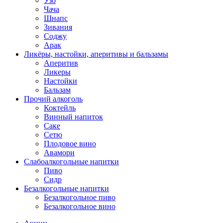
Узо
Чача
Шнапс
Зивания
Соджу
Арак
Ликёры, настойки, аперитивы и бальзамы
Аперитив
Ликеры
Настойки
Бальзам
Прочий алкоголь
Коктейль
Винный напиток
Саке
Сетю
Плодовое вино
Авамори
Слабоалкогольные напитки
Пиво
Сидр
Безалкогольные напитки
Безалкогольное пиво
Безалкогольное вино