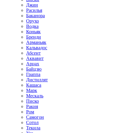
Джин
Расилья
Баканора
Орухо
Водка
Коньяк
Бренди
Арманьяк
Кальвадос
Абсент
Аквавит
Арцах
Байцзю
Граппа
Дистиллят
Кашаса
Марк
Мескаль
Писко
Ракия
Ром
Самогон
Сотол
Текила