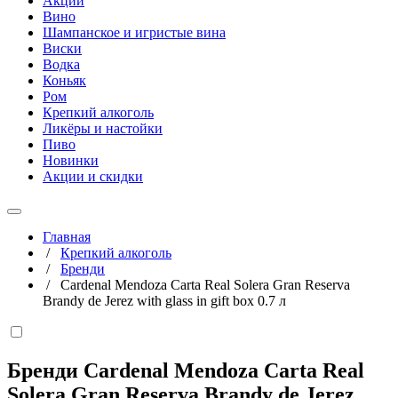
Акции
Вино
Шампанское и игристые вина
Виски
Водка
Коньяк
Ром
Крепкий алкоголь
Ликёры и настойки
Пиво
Новинки
Акции и скидки
Главная
/
Крепкий алкоголь
/
Бренди
/
Cardenal Mendoza Carta Real Solera Gran Reserva
Brandy de Jerez with glass in gift box 0.7 л
Бренди Cardenal Mendoza Carta Real
Solera Gran Reserva Brandy de Jerez