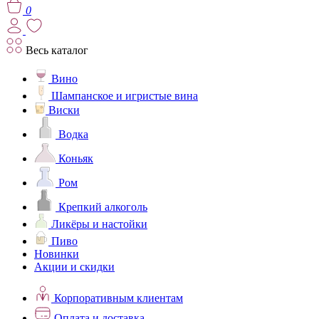
0
Весь каталог
Вино
Шампанское и игристые вина
Виски
Водка
Коньяк
Ром
Крепкий алкоголь
Ликёры и настойки
Пиво
Новинки
Акции и скидки
Корпоративным клиентам
Оплата и доставка