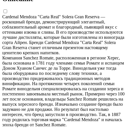
Cardenal Mendoza "Carta Real" Solera Gran Reserva —
роскошный бренди, демонстрирующий элегантный,
соблазнительный аромат и благородный, пьянящий вкус с
оттенками изюма и сливы. В его производстве используются
лучшие дистилляты, которые были изготовлены из винограда
сорта Айрен. Бренди Cardenal Mendoza "Carta Real" Solera
Gran Reserva станет отличным презентом настоящему
ценителю крепких напитков.
Компания Sanchez Romate, расположенная в регионе Херес,
была основана в 1781 году членами семьи Ромате и испанцем
Доном Хуаном Санчес де ла Торре. Винодельня уже тогда
была оборудована по последнему слову техники, а
производство придерживалось традиционных методов
винификации. На протяжении четырех поколений семьи
Ромате винодельня специализировалась на создании хереса и
постепенно завоевывала местный рынок. Примерно через 100
лет после основания, владельцы Sanchez Romate решились на
выпуск хересного бренди. Изначально создание бренди было
задумано не для продажи. Но результат был настолько
интересен, что бренд запустили в производство. Так, в 1887
году родилась торговая марка "Cardenal Mendoza" и началась
эпоха бренди от Sanchez Romate.