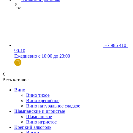
+7 985 410-
90-10
Ежедневно с 10:00 до 23:00
Весь каталог
Вино
Вино тихое
Вино креплёное
Вино натуральное сладкое
Шампанские и игристые
Шампанское
Вино игристое
Крепкий алкоголь
Виски