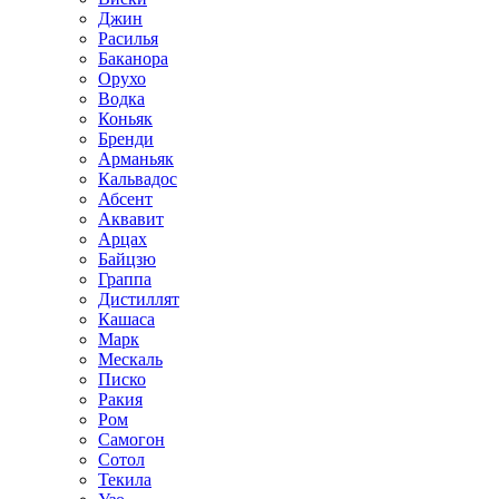
Джин
Расилья
Баканора
Орухо
Водка
Коньяк
Бренди
Арманьяк
Кальвадос
Абсент
Аквавит
Арцах
Байцзю
Граппа
Дистиллят
Кашаса
Марк
Мескаль
Писко
Ракия
Ром
Самогон
Сотол
Текила