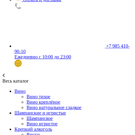
+7 985 410-
90-10
Ежедневно с 10:00 до 23:00
Весь каталог
Вино
Вино тихое
Вино креплёное
Вино натуральное сладкое
Шампанские и игристые
Шампанское
Вино игристое
Крепкий алкоголь
Виски