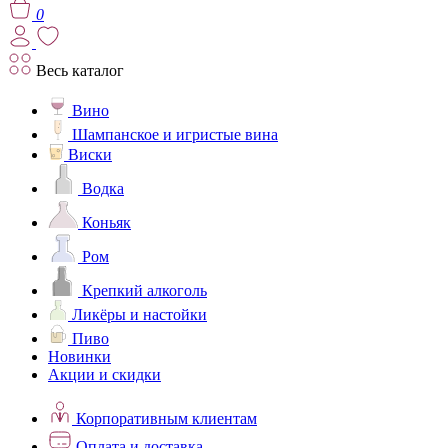
0
Весь каталог
Вино
Шампанское и игристые вина
Виски
Водка
Коньяк
Ром
Крепкий алкоголь
Ликёры и настойки
Пиво
Новинки
Акции и скидки
Корпоративным клиентам
Оплата и доставка