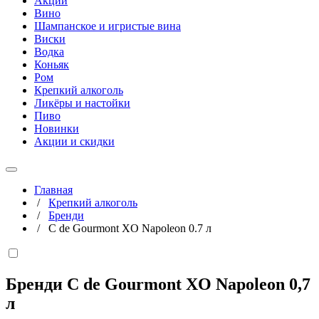
Акции
Вино
Шампанское и игристые вина
Виски
Водка
Коньяк
Ром
Крепкий алкоголь
Ликёры и настойки
Пиво
Новинки
Акции и скидки
Главная
/
Крепкий алкоголь
/
Бренди
/
C de Gourmont XO Napoleon 0.7 л
Бренди C de Gourmont XO Napoleon
0,7
л