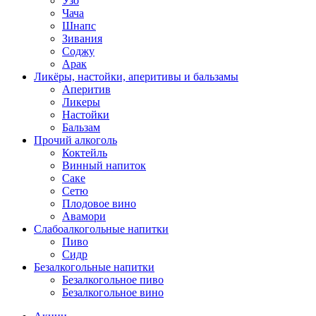
Узо
Чача
Шнапс
Зивания
Соджу
Арак
Ликёры, настойки, аперитивы и бальзамы
Аперитив
Ликеры
Настойки
Бальзам
Прочий алкоголь
Коктейль
Винный напиток
Саке
Сетю
Плодовое вино
Авамори
Слабоалкогольные напитки
Пиво
Сидр
Безалкогольные напитки
Безалкогольное пиво
Безалкогольное вино