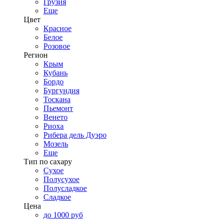
Грузия
Еще
Цвет
Красное
Белое
Розовое
Регион
Крым
Кубань
Бордо
Бургундия
Тоскана
Пьемонт
Венето
Риоха
Рибера дель Дуэро
Мозель
Еще
Тип по сахару
Сухое
Полусухое
Полусладкое
Сладкое
Цена
до 1000 руб