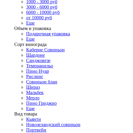
1000 - 3000 руб
3000 - 6000 руб
6000 - 10000 руб
от 10000 руб
Еще
Объем и упаковка
Подарочная упаковка
Еще
Сорт винограда
Каберне Совиньон
Шардоне
Санджовезе
Темпранильо
Пино Нуар
Рислинг
Совиньон блан
Шираз
Мальбек
Мерло
Пино Гриджио
Еще
Вид товара
Кьянти
Новозеландский совиньон
Портвейн