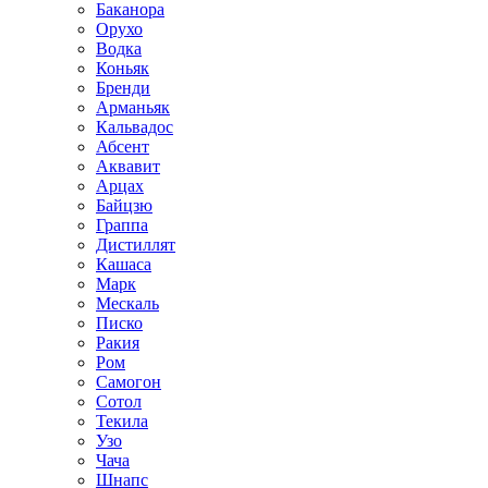
Баканора
Орухо
Водка
Коньяк
Бренди
Арманьяк
Кальвадос
Абсент
Аквавит
Арцах
Байцзю
Граппа
Дистиллят
Кашаса
Марк
Мескаль
Писко
Ракия
Ром
Самогон
Сотол
Текила
Узо
Чача
Шнапс