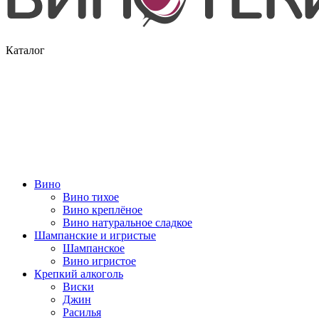
Каталог
Вино
Вино тихое
Вино креплёное
Вино натуральное сладкое
Шампанские и игристые
Шампанское
Вино игристое
Крепкий алкоголь
Виски
Джин
Расилья