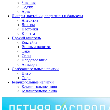
Зивания
Соджу
Арак
Ликёры, настойки, аперитивы и бальзамы
Аперитив
Ликеры
Настойки
Бальзам
Прочий алкоголь
Коктейль
Винный напиток
Саке
Сетю
Плодовое вино
Авамори
Слабоалкогольные напитки
Пиво
Сидр
Безалкогольные напитки
Безалкогольное пиво
Безалкогольное вино