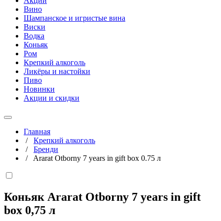
Акции
Вино
Шампанское и игристые вина
Виски
Водка
Коньяк
Ром
Крепкий алкоголь
Ликёры и настойки
Пиво
Новинки
Акции и скидки
Главная
/
Крепкий алкоголь
/
Бренди
/
Ararat Otborny 7 years in gift box 0.75 л
Коньяк Ararat Otborny 7 years in gift
box
0,75 л