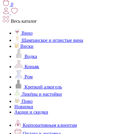
0
Весь каталог
Вино
Шампанское и игристые вина
Виски
Водка
Коньяк
Ром
Крепкий алкоголь
Ликёры и настойки
Пиво
Новинки
Акции и скидки
Корпоративным клиентам
Оплата и доставка