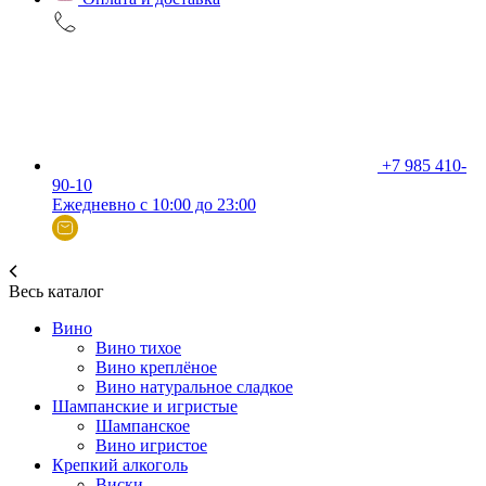
+7 985 410-
90-10
Ежедневно с 10:00 до 23:00
Весь каталог
Вино
Вино тихое
Вино креплёное
Вино натуральное сладкое
Шампанские и игристые
Шампанское
Вино игристое
Крепкий алкоголь
Виски