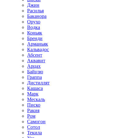
Джин
Расилья
Баканора
Орухо
Водка
Коньяк
Бренди
Арманьяк
Кальвадос
Абсент
Аквавит
Арцах
Байцзю
Граппа
Дистиллят
Кашаса
Марк
Мескаль
Писко
Ракия
Ром
Самогон
Сотол
Текила