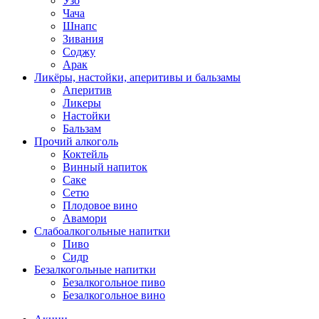
Узо
Чача
Шнапс
Зивания
Соджу
Арак
Ликёры, настойки, аперитивы и бальзамы
Аперитив
Ликеры
Настойки
Бальзам
Прочий алкоголь
Коктейль
Винный напиток
Саке
Сетю
Плодовое вино
Авамори
Слабоалкогольные напитки
Пиво
Сидр
Безалкогольные напитки
Безалкогольное пиво
Безалкогольное вино