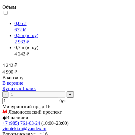
Объем
0,05 л
672 ₽
0,5 л
(в п/у)
2 933 ₽
0,7 л
(в п/у)
4 242 ₽
4 242 ₽
4 990 ₽
В корзину
В корзине
Купить в 1 клик
-
+
бут
Мичуринский пр., д 16
Ломоносовский проспект
◆
В наличии
+7 (985) 761-63-24
(10:00–23:00)
vinoteki.ru@yandex.ru
Воротынская ул., д 16