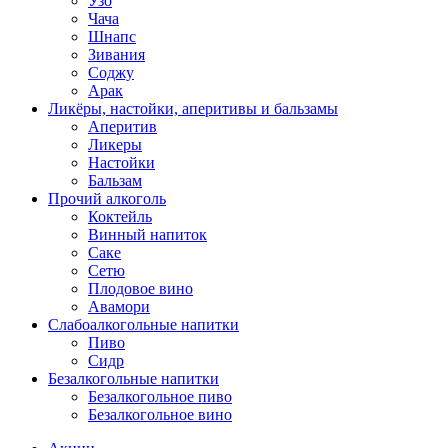
Узо
Чача
Шнапс
Зивания
Соджу
Арак
Ликёры, настойки, аперитивы и бальзамы
Аперитив
Ликеры
Настойки
Бальзам
Прочий алкоголь
Коктейль
Винный напиток
Саке
Сетю
Плодовое вино
Авамори
Слабоалкогольные напитки
Пиво
Сидр
Безалкогольные напитки
Безалкогольное пиво
Безалкогольное вино