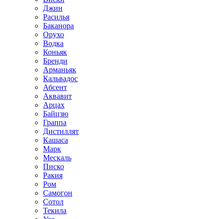
Джин
Расилья
Баканора
Орухо
Водка
Коньяк
Бренди
Арманьяк
Кальвадос
Абсент
Аквавит
Арцах
Байцзю
Граппа
Дистиллят
Кашаса
Марк
Мескаль
Писко
Ракия
Ром
Самогон
Сотол
Текила