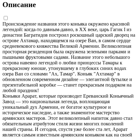
Описание
Происхождение названия этого коньяка окружено красивой
легендой: когда-то давным-давно, в XX веке, царь Гагик I из
династии Багратидов построил роскошный царский дворец на
острове Ахтамар, находящемся на озере Ван, в самом сердце
средневекового княжества Великой Армении. Великолепная
просторная резиденция была окружена зелеными парками и
пышными фруктовыми садами. Название этого небольшого
острова навеяно легендой о любви принцессы Тамары к
прекрасному юноше, утонувшему в глубоких синих водах
озера Ван со словами "Ах, Тамар". Коньяк "Ахтамар" в
обновленном современном дизайне — элегантной бутылке и
презентабельной коробке — станет прекрасным подарком на
любой праздник!
Коньяки Арарат, которые производит Ереванский Коньячный
Завод — это национальная легенда, воплощающая
уникальный дух Армении, ее богатое культурное и
историческое наследие, а также знаменитое мастерство
армянских мастеров. Этот великолепный напиток давно стал
обязательным атрибутом стиля жизни многих поколений
нашей страны. И сегодня, спустя уже более ста лет, Арарат
является самым известным армянским коньяком как на своей