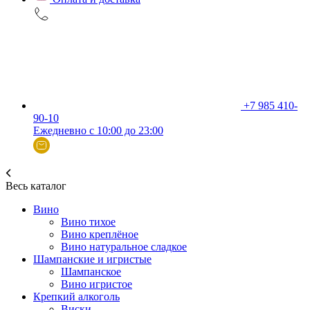
+7 985 410-
90-10
Ежедневно с 10:00 до 23:00
Весь каталог
Вино
Вино тихое
Вино креплёное
Вино натуральное сладкое
Шампанские и игристые
Шампанское
Вино игристое
Крепкий алкоголь
Виски