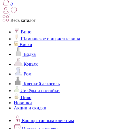
0
Весь каталог
Вино
Шампанское и игристые вина
Виски
Водка
Коньяк
Ром
Крепкий алкоголь
Ликёры и настойки
Пиво
Новинки
Акции и скидки
Корпоративным клиентам
Оплата и доставка