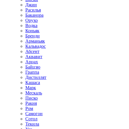
Джин
Расилья
Баканора
Орухо
Водка
Коньяк
Бренди
Арманьяк
Кальвадос
Абсент
Аквавит
Арцах
Байцзю
Граппа
Дистиллят
Кашаса
Марк
Мескаль
Писко
Ракия
Ром
Самогон
Сотол
Текила