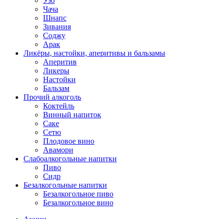
Узо
Чача
Шнапс
Зивания
Соджу
Арак
Ликёры, настойки, аперитивы и бальзамы
Аперитив
Ликеры
Настойки
Бальзам
Прочий алкоголь
Коктейль
Винный напиток
Саке
Сетю
Плодовое вино
Авамори
Слабоалкогольные напитки
Пиво
Сидр
Безалкогольные напитки
Безалкогольное пиво
Безалкогольное вино