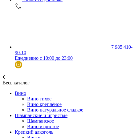
+7 985 410-
90-10
Ежедневно с 10:00 до 23:00
Весь каталог
Вино
Вино тихое
Вино креплёное
Вино натуральное сладкое
Шампанские и игристые
Шампанское
Вино игристое
Крепкий алкоголь
Виски