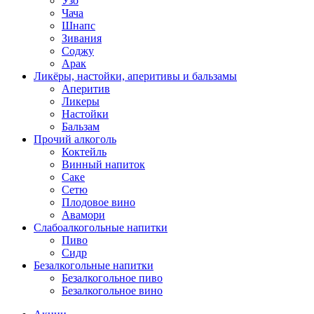
Узо
Чача
Шнапс
Зивания
Соджу
Арак
Ликёры, настойки, аперитивы и бальзамы
Аперитив
Ликеры
Настойки
Бальзам
Прочий алкоголь
Коктейль
Винный напиток
Саке
Сетю
Плодовое вино
Авамори
Слабоалкогольные напитки
Пиво
Сидр
Безалкогольные напитки
Безалкогольное пиво
Безалкогольное вино