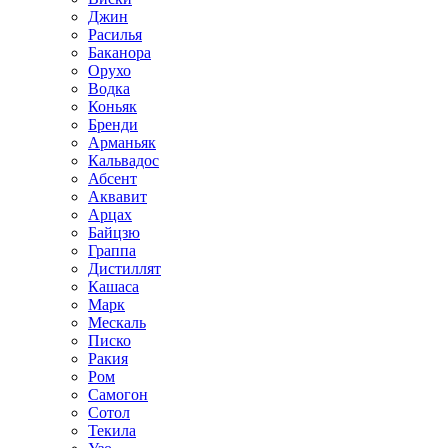
Джин
Расилья
Баканора
Орухо
Водка
Коньяк
Бренди
Арманьяк
Кальвадос
Абсент
Аквавит
Арцах
Байцзю
Граппа
Дистиллят
Кашаса
Марк
Мескаль
Писко
Ракия
Ром
Самогон
Сотол
Текила