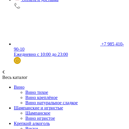
+7 985 410-
90-10
Ежедневно с 10:00 до 23:00
Весь каталог
Вино
Вино тихое
Вино креплёное
Вино натуральное сладкое
Шампанские и игристые
Шампанское
Вино игристое
Крепкий алкоголь
Виски