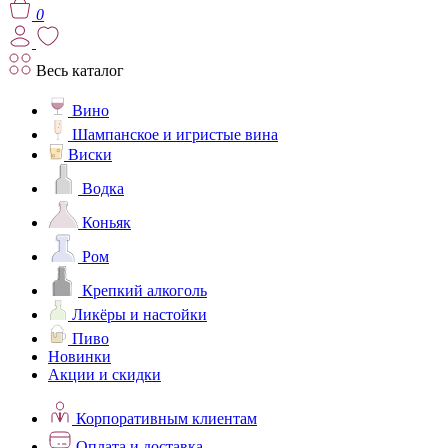
0
Весь каталог
Вино
Шампанское и игристые вина
Виски
Водка
Коньяк
Ром
Крепкий алкоголь
Ликёры и настойки
Пиво
Новинки
Акции и скидки
Корпоративным клиентам
Оплата и доставка