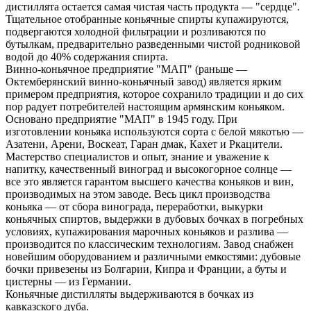
дистиллята остается самая чистая часть продукта — "сердце".
Тщательное отобранные коньячные спирты купажируются,
подвергаются холодной фильтрации и розливаются по
бутылкам, предварительно разведенными чистой родниковой
водой до 40% содержания спирта.
Винно-коньячное предприятие "МАП" (раньше —
Октемберянский винно-коньячный завод) является ярким
примером предприятия, которое сохранило традиции и до сих
пор радует потребителей настоящим армянским коньяком.
Основано предприятие "МАП" в 1945 году. При
изготовлении коньяка используются сорта с белой мякотью —
Азатени, Арени, Воскеат, Гаран дмак, Кахет и Ркацители.
Мастерство специалистов и опыт, знание и уважение к
напитку, качественный виноград и высокогорное солнце —
все это является гарантом высшего качества коньяков и вин,
производимых на этом заводе. Весь цикл производства
коньяка — от сбора винограда, переработки, выкурки
коньячных спиртов, выдержки в дубовых бочках в погребных
условиях, купажирования марочных коньяков и разлива —
производится по классическим технологиям. Завод снабжен
новейшим оборудованием и различными емкостями: дубовые
бочки привезены из Болгарии, Кипра и Франции, а буты и
цистерны — из Германии.
Коньячные дистилляты выдерживаются в бочках из
кавказского дуба.