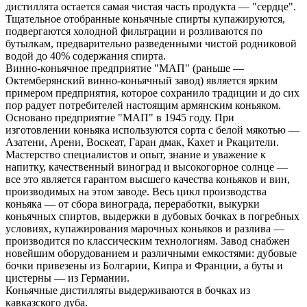
дистиллята остается самая чистая часть продукта — "сердце".
Тщательное отобранные коньячные спирты купажируются,
подвергаются холодной фильтрации и розливаются по
бутылкам, предварительно разведенными чистой родниковой
водой до 40% содержания спирта.
Винно-коньячное предприятие "МАП" (раньше —
Октемберянский винно-коньячный завод) является ярким
примером предприятия, которое сохранило традиции и до сих
пор радует потребителей настоящим армянским коньяком.
Основано предприятие "МАП" в 1945 году. При
изготовлении коньяка используются сорта с белой мякотью —
Азатени, Арени, Воскеат, Гаран дмак, Кахет и Ркацители.
Мастерство специалистов и опыт, знание и уважение к
напитку, качественный виноград и высокогорное солнце —
все это является гарантом высшего качества коньяков и вин,
производимых на этом заводе. Весь цикл производства
коньяка — от сбора винограда, переработки, выкурки
коньячных спиртов, выдержки в дубовых бочках в погребных
условиях, купажирования марочных коньяков и разлива —
производится по классическим технологиям. Завод снабжен
новейшим оборудованием и различными емкостями: дубовые
бочки привезены из Болгарии, Кипра и Франции, а буты и
цистерны — из Германии.
Коньячные дистилляты выдерживаются в бочках из
кавказского дуба.