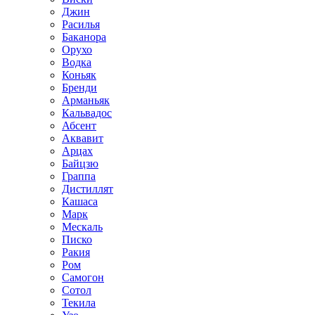
Джин
Расилья
Баканора
Орухо
Водка
Коньяк
Бренди
Арманьяк
Кальвадос
Абсент
Аквавит
Арцах
Байцзю
Граппа
Дистиллят
Кашаса
Марк
Мескаль
Писко
Ракия
Ром
Самогон
Сотол
Текила