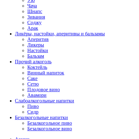
Узо
Чача
Шнапс
Зивания
Соджу
Арак
Ликёры, настойки, аперитивы и бальзамы
Аперитив
Ликеры
Настойки
Бальзам
Прочий алкоголь
Коктейль
Винный напиток
Саке
Сетю
Плодовое вино
Авамори
Слабоалкогольные напитки
Пиво
Сидр
Безалкогольные напитки
Безалкогольное пиво
Безалкогольное вино