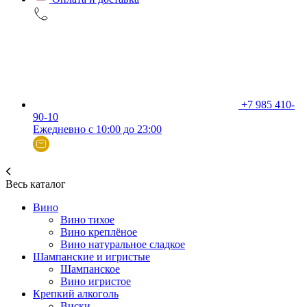
+7 985 410-
90-10
Ежедневно с 10:00 до 23:00
Весь каталог
Вино
Вино тихое
Вино креплёное
Вино натуральное сладкое
Шампанские и игристые
Шампанское
Вино игристое
Крепкий алкоголь
Виски