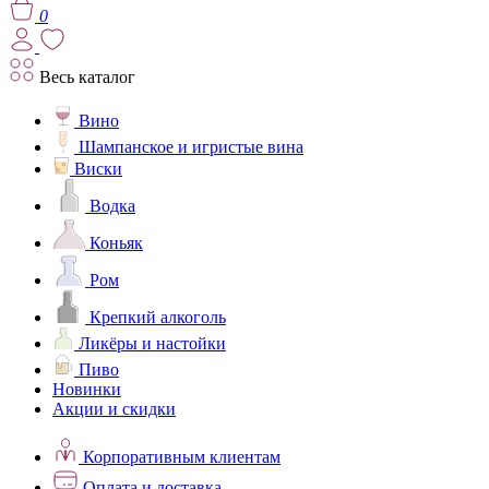
0
Весь каталог
Вино
Шампанское и игристые вина
Виски
Водка
Коньяк
Ром
Крепкий алкоголь
Ликёры и настойки
Пиво
Новинки
Акции и скидки
Корпоративным клиентам
Оплата и доставка