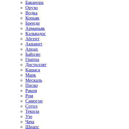
Баканора
Орухо
Водка
Коньяк
Бренди
Арманьяк
Кальвадос
Абсент
Аквавит
Арцах
Байцзю
Граппа
Дистиллят
Кашаса
Марк
Мескаль
Писко
Ракия
Ром
Самогон
Сотол
Текила
Узо
Чача
Шнапс