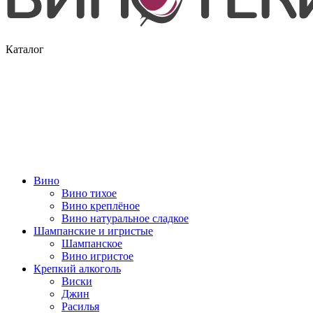
Каталог
Вино
Вино тихое
Вино креплёное
Вино натуральное сладкое
Шампанские и игристые
Шампанское
Вино игристое
Крепкий алкоголь
Виски
Джин
Расилья