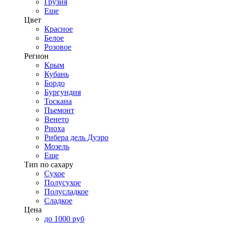
Грузия
Еще
Цвет
Красное
Белое
Розовое
Регион
Крым
Кубань
Бордо
Бургундия
Тоскана
Пьемонт
Венето
Риоха
Рибера дель Дуэро
Мозель
Еще
Тип по сахару
Сухое
Полусухое
Полусладкое
Сладкое
Цена
до 1000 руб