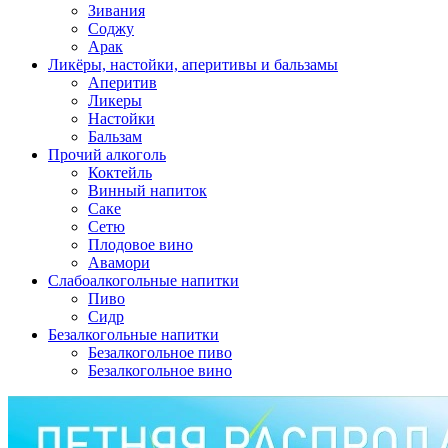
Зивания
Соджу
Арак
Ликёры, настойки, аперитивы и бальзамы
Аперитив
Ликеры
Настойки
Бальзам
Прочий алкоголь
Коктейль
Винный напиток
Саке
Сетю
Плодовое вино
Авамори
Слабоалкогольные напитки
Пиво
Сидр
Безалкогольные напитки
Безалкогольное пиво
Безалкогольное вино