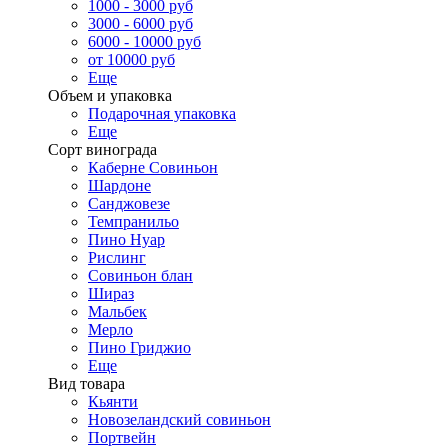
1000 - 3000 руб
3000 - 6000 руб
6000 - 10000 руб
от 10000 руб
Еще
Объем и упаковка
Подарочная упаковка
Еще
Сорт винограда
Каберне Совиньон
Шардоне
Санджовезе
Темпранильо
Пино Нуар
Рислинг
Совиньон блан
Шираз
Мальбек
Мерло
Пино Гриджио
Еще
Вид товара
Кьянти
Новозеландский совиньон
Портвейн