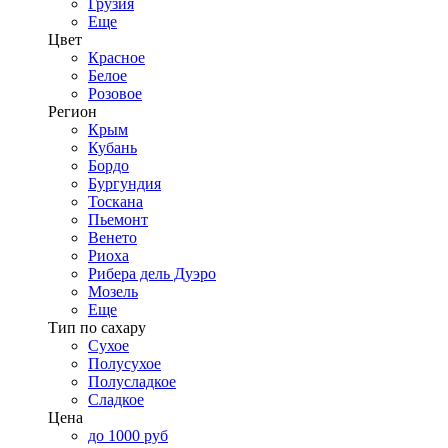
Грузия
Еще
Цвет
Красное
Белое
Розовое
Регион
Крым
Кубань
Бордо
Бургундия
Тоскана
Пьемонт
Венето
Риоха
Рибера дель Дуэро
Мозель
Еще
Тип по сахару
Сухое
Полусухое
Полусладкое
Сладкое
Цена
до 1000 руб