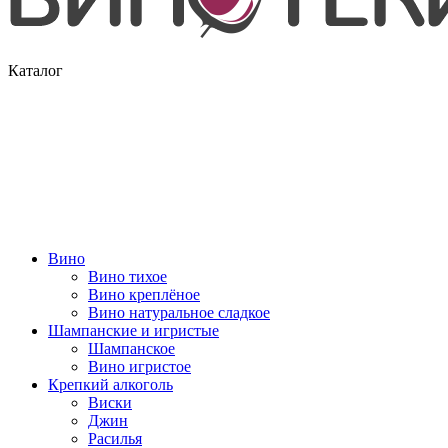
Каталог
Вино
Вино тихое
Вино креплёное
Вино натуральное сладкое
Шампанские и игристые
Шампанское
Вино игристое
Крепкий алкоголь
Виски
Джин
Расилья