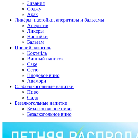
Зивания
Соджу
Арак
Ликёры, настойки, аперитивы и бальзамы
Аперитив
Ликеры
Настойки
Бальзам
Прочий алкоголь
Коктейль
Винный напиток
Саке
Сетю
Плодовое вино
Авамори
Слабоалкогольные напитки
Пиво
Сидр
Безалкогольные напитки
Безалкогольное пиво
Безалкогольное вино