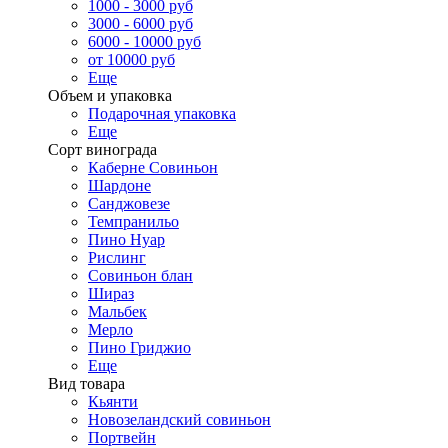
1000 - 3000 руб
3000 - 6000 руб
6000 - 10000 руб
от 10000 руб
Еще
Объем и упаковка
Подарочная упаковка
Еще
Сорт винограда
Каберне Совиньон
Шардоне
Санджовезе
Темпранильо
Пино Нуар
Рислинг
Совиньон блан
Шираз
Мальбек
Мерло
Пино Гриджио
Еще
Вид товара
Кьянти
Новозеландский совиньон
Портвейн