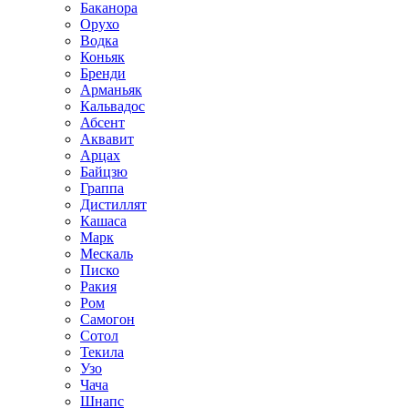
Баканора
Орухо
Водка
Коньяк
Бренди
Арманьяк
Кальвадос
Абсент
Аквавит
Арцах
Байцзю
Граппа
Дистиллят
Кашаса
Марк
Мескаль
Писко
Ракия
Ром
Самогон
Сотол
Текила
Узо
Чача
Шнапс