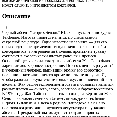
высокими стенками или бокалах для коньяка. Также, он
может служить ингредиентом коктейлей.
Описание
Черный абсент "Jacques Senaux" Black выпускает винокурня
Teichenne. Изготавливается напиток по специальной
секретной рецептуре. Одно известно наверняка — для его
производства не применяют искусственных красителей и
консервантов, а ингредиенты (полынь, ароматные травы)
собирают в экологически чистых районах Пиренеев.
Основной целью создателя данного абсента Жак Сено было
дарить людям хорошее настроение. По его мнению, разумный
и умеренный человек, выпивший рюмку его добротной
полынной настойки, ничего кроме пользы не получит. И,
чтобы радовал покупателя не только вкус, но и внешний вид
абсента, Жак решил экспериментировать и создавать напитки
разных цветов — синего, алого, зеленого и бархатно-черного.
В 1956 году Жан Тайшене — внук выходца из Франции Жака
Сено — основал семейный бизнес, винокурню Teichenne
Liquors. В начале XX века в родном Лангедоке Жак Сено
пользовался репутацией лучшего дегустатора и купажиста
абсента. Прекрасный знаток душистых трав и пряных