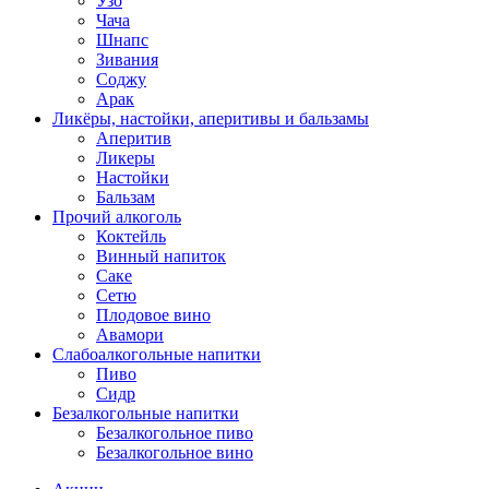
Узо
Чача
Шнапс
Зивания
Соджу
Арак
Ликёры, настойки, аперитивы и бальзамы
Аперитив
Ликеры
Настойки
Бальзам
Прочий алкоголь
Коктейль
Винный напиток
Саке
Сетю
Плодовое вино
Авамори
Слабоалкогольные напитки
Пиво
Сидр
Безалкогольные напитки
Безалкогольное пиво
Безалкогольное вино