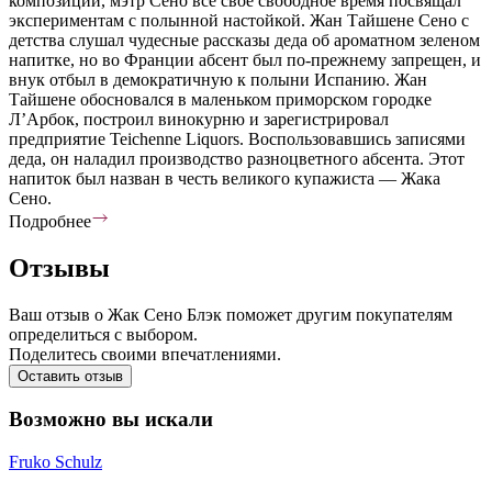
композиций, мэтр Сено все свое свободное время посвящал
экспериментам с полынной настойкой. Жан Тайшене Сено с
детства слушал чудесные рассказы деда об ароматном зеленом
напитке, но во Франции абсент был по-прежнему запрещен, и
внук отбыл в демократичную к полыни Испанию. Жан
Тайшене обосновался в маленьком приморском городке
Л’Арбок, построил винокурню и зарегистрировал
предприятие Teichenne Liquors. Воспользовавшись записями
деда, он наладил производство разноцветного абсента. Этот
напиток был назван в честь великого купажиста — Жака
Сено.
Подробнее
Отзывы
Ваш отзыв о Жак Сено Блэк поможет другим покупателям
определиться с выбором.
Поделитесь своими впечатлениями.
Оставить отзыв
Возможно вы искали
Fruko Schulz