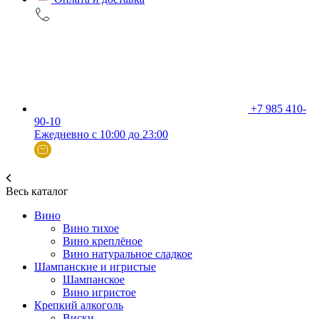
+7 985 410-
90-10
Ежедневно с 10:00 до 23:00
Весь каталог
Вино
Вино тихое
Вино креплёное
Вино натуральное сладкое
Шампанские и игристые
Шампанское
Вино игристое
Крепкий алкоголь
Виски