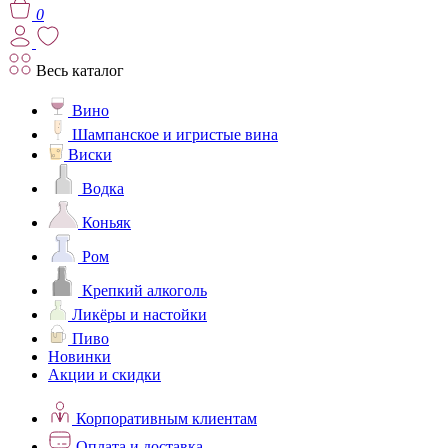
0
Весь каталог
Вино
Шампанское и игристые вина
Виски
Водка
Коньяк
Ром
Крепкий алкоголь
Ликёры и настойки
Пиво
Новинки
Акции и скидки
Корпоративным клиентам
Оплата и доставка