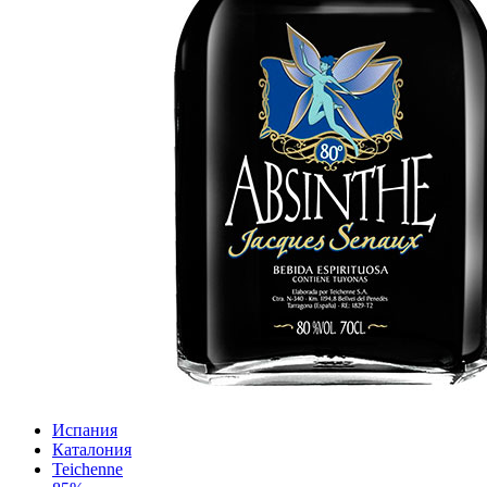
Испания
Каталония
Teichenne