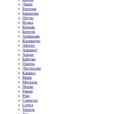
Джин
Расилья
Баканора
Орухо
Водка
Коньяк
Бренди
Арманьяк
Кальвадос
Абсент
Аквавит
Арцах
Байцзю
Граппа
Дистиллят
Кашаса
Марк
Мескаль
Писко
Ракия
Ром
Самогон
Сотол
Текила