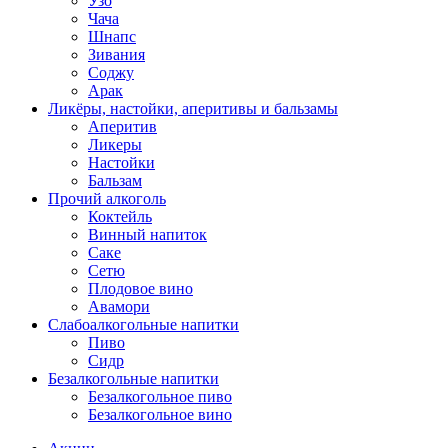
Узо
Чача
Шнапс
Зивания
Соджу
Арак
Ликёры, настойки, аперитивы и бальзамы
Аперитив
Ликеры
Настойки
Бальзам
Прочий алкоголь
Коктейль
Винный напиток
Саке
Сетю
Плодовое вино
Авамори
Слабоалкогольные напитки
Пиво
Сидр
Безалкогольные напитки
Безалкогольное пиво
Безалкогольное вино