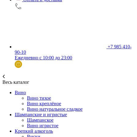
+7 985 410-
90-10
Ежедневно с 10:00 до 23:00
Весь каталог
Вино
Вино тихое
Вино креплёное
Вино натуральное сладкое
Шампанские и игристые
Шампанское
Вино игристое
Крепкий алкоголь
Виски