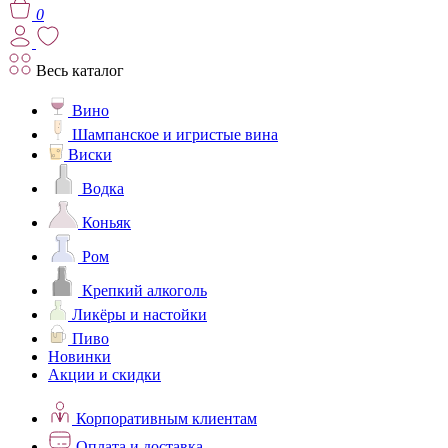
0
Весь каталог
Вино
Шампанское и игристые вина
Виски
Водка
Коньяк
Ром
Крепкий алкоголь
Ликёры и настойки
Пиво
Новинки
Акции и скидки
Корпоративным клиентам
Оплата и доставка