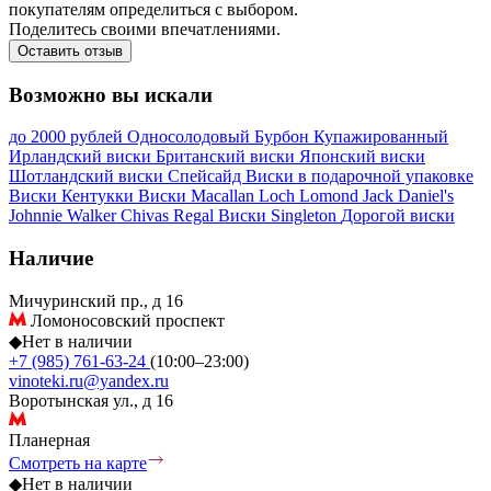
покупателям определиться с выбором.
Поделитесь своими впечатлениями.
Оставить отзыв
Возможно вы искали
до 2000 рублей
Односолодовый
Бурбон
Купажированный
Ирландский виски
Британский виски
Японский виски
Шотландский виски
Спейсайд
Виски в подарочной упаковке
Виски Кентукки
Виски Macallan
Loch Lomond
Jack Daniel's
Johnnie Walker
Chivas Regal
Виски Singleton
Дорогой виски
Наличие
Мичуринский пр., д 16
Ломоносовский проспект
◆
Нет в наличии
+7 (985) 761-63-24
(10:00–23:00)
vinoteki.ru@yandex.ru
Воротынская ул., д 16
Планерная
Смотреть на карте
◆
Нет в наличии