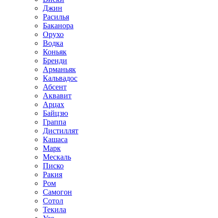
Джин
Расилья
Баканора
Орухо
Водка
Коньяк
Бренди
Арманьяк
Кальвадос
Абсент
Аквавит
Арцах
Байцзю
Граппа
Дистиллят
Кашаса
Марк
Мескаль
Писко
Ракия
Ром
Самогон
Сотол
Текила