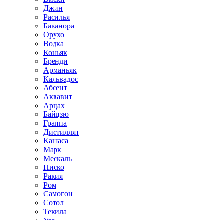
Джин
Расилья
Баканора
Орухо
Водка
Коньяк
Бренди
Арманьяк
Кальвадос
Абсент
Аквавит
Арцах
Байцзю
Граппа
Дистиллят
Кашаса
Марк
Мескаль
Писко
Ракия
Ром
Самогон
Сотол
Текила