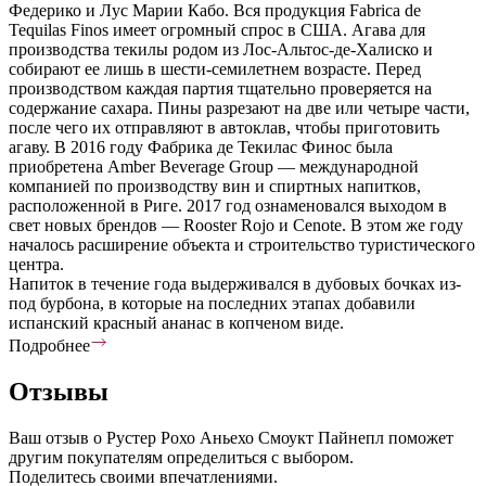
Федерико и Лус Марии Кабо. Вся продукция Fabrica de
Tequilas Finos имеет огромный спрос в США. Агава для
производства текилы родом из Лос-Альтос-де-Халиско и
собирают ее лишь в шести-семилетнем возрасте. Перед
производством каждая партия тщательно проверяется на
содержание сахара. Пины разрезают на две или четыре части,
после чего их отправляют в автоклав, чтобы приготовить
агаву. В 2016 году Фабрика де Текилас Финос была
приобретена Amber Beverage Group — международной
компанией по производству вин и спиртных напитков,
расположенной в Риге. 2017 год ознаменовался выходом в
свет новых брендов — Rooster Rojo и Cenote. В этом же году
началось расширение объекта и строительство туристического
центра.
Напиток в течение года выдерживался в дубовых бочках из-
под бурбона, в которые на последних этапах добавили
испанский красный ананас в копченом виде.
Подробнее
Отзывы
Ваш отзыв о Рустер Рохо Аньехо Смоукт Пайнепл поможет
другим покупателям определиться с выбором.
Поделитесь своими впечатлениями.