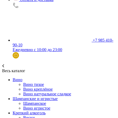
+7 985 410-
90-10
Ежедневно с 10:00 до 23:00
Весь каталог
Вино
Вино тихое
Вино креплёное
Вино натуральное сладкое
Шампанские и игристые
Шампанское
Вино игристое
Крепкий алкоголь
Виски