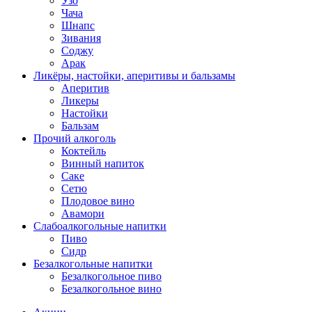
Узо
Чача
Шнапс
Зивания
Соджу
Арак
Ликёры, настойки, аперитивы и бальзамы
Аперитив
Ликеры
Настойки
Бальзам
Прочий алкоголь
Коктейль
Винный напиток
Саке
Сетю
Плодовое вино
Авамори
Слабоалкогольные напитки
Пиво
Сидр
Безалкогольные напитки
Безалкогольное пиво
Безалкогольное вино