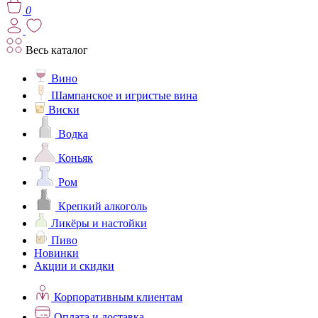
0
Весь каталог
Вино
Шампанское и игристые вина
Виски
Водка
Коньяк
Ром
Крепкий алкоголь
Ликёры и настойки
Пиво
Новинки
Акции и скидки
Корпоративным клиентам
Оплата и доставка