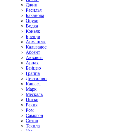
Джин
Расилья
Баканора
Орухо
Водка
Коньяк
Бренди
Арманьяк
Кальвадос
Абсент
Аквавит
Арцах
Байцзю
Граппа
Дистиллят
Кашаса
Марк
Мескаль
Писко
Ракия
Ром
Самогон
Сотол
Текила