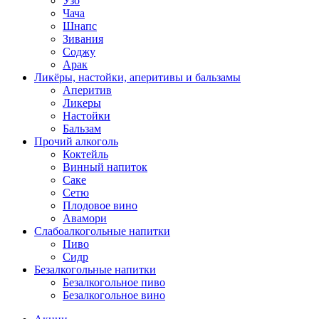
Узо
Чача
Шнапс
Зивания
Соджу
Арак
Ликёры, настойки, аперитивы и бальзамы
Аперитив
Ликеры
Настойки
Бальзам
Прочий алкоголь
Коктейль
Винный напиток
Саке
Сетю
Плодовое вино
Авамори
Слабоалкогольные напитки
Пиво
Сидр
Безалкогольные напитки
Безалкогольное пиво
Безалкогольное вино