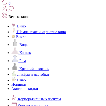
0
Весь каталог
Вино
Шампанское и игристые вина
Виски
Водка
Коньяк
Ром
Крепкий алкоголь
Ликёры и настойки
Пиво
Новинки
Акции и скидки
Корпоративным клиентам
Оплата и доставка