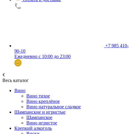
+7 985 410-
90-10
Ежедневно с 10:00 до 23:00
Весь каталог
Вино
Вино тихое
Вино креплёное
Вино натуральное сладкое
Шампанские и игристые
Шампанское
Вино игристое
Крепкий алкоголь
Виски