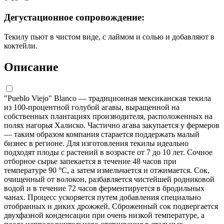
Дегустационное сопровождение:
Текилу пьют в чистом виде, с лаймом и солью и добавляют в
коктейли.
Описание
"Pueblo Viejo" Blanco — традиционная мексиканская текила
из 100-процентной голубой агавы, выращенной на
собственных плантациях производителя, расположенных на
полях нагорья Халиско. Частично агава закупается у фермеров
— таким образом компания старается поддержать малый
бизнес в регионе. Для изготовления текилы идеально
подходят плоды с растений в возрасте от 7 до 10 лет. Сочное
отборное сырье запекается в течение 48 часов при
температуре 90 °С, а затем измельчается и отжимается. Сок,
очищенный от волокон, разбавляется чистейшей родниковой
водой и в течение 72 часов ферментируется в бродильных
чанах. Процесс ускоряется путем добавления специально
отобранных и диких дрожжей. Сброженный сок подвергается
двухфазной конденсации при очень низкой температуре, а