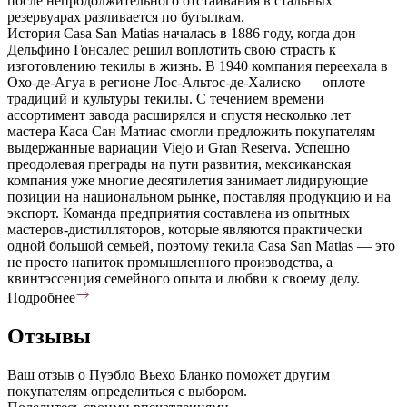
после непродолжительного отстаивания в стальных
резервуарах разливается по бутылкам.
История Casa San Matias началась в 1886 году, когда дон
Дельфино Гонсалес решил воплотить свою страсть к
изготовлению текилы в жизнь. В 1940 компания переехала в
Охо-де-Агуа в регионе Лос-Альтос-де-Халиско — оплоте
традиций и культуры текилы. С течением времени
ассортимент завода расширялся и спустя несколько лет
мастера Каса Сан Матиас смогли предложить покупателям
выдержанные вариации Viejo и Gran Reserva. Успешно
преодолевая преграды на пути развития, мексиканская
компания уже многие десятилетия занимает лидирующие
позиции на национальном рынке, поставляя продукцию и на
экспорт. Команда предприятия составлена из опытных
мастеров-дистилляторов, которые являются практически
одной большой семьей, поэтому текила Casa San Matias — это
не просто напиток промышленного производства, а
квинтэссенция семейного опыта и любви к своему делу.
Подробнее
Отзывы
Ваш отзыв о Пуэбло Вьехо Бланко поможет другим
покупателям определиться с выбором.