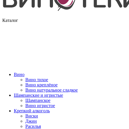
Каталог
Вино
Вино тихое
Вино креплёное
Вино натуральное сладкое
Шампанские и игристые
Шампанское
Вино игристое
Крепкий алкоголь
Виски
Джин
Расилья