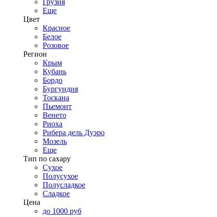
Грузия
Еще
Цвет
Красное
Белое
Розовое
Регион
Крым
Кубань
Бордо
Бургундия
Тоскана
Пьемонт
Венето
Риоха
Рибера дель Дуэро
Мозель
Еще
Тип по сахару
Сухое
Полусухое
Полусладкое
Сладкое
Цена
до 1000 руб