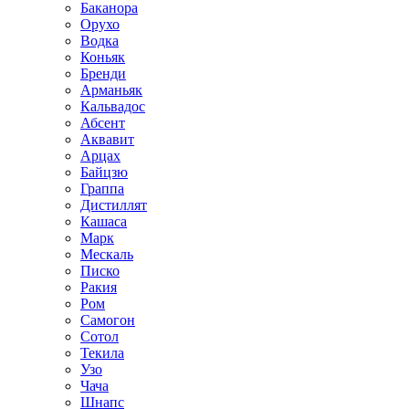
Баканора
Орухо
Водка
Коньяк
Бренди
Арманьяк
Кальвадос
Абсент
Аквавит
Арцах
Байцзю
Граппа
Дистиллят
Кашаса
Марк
Мескаль
Писко
Ракия
Ром
Самогон
Сотол
Текила
Узо
Чача
Шнапс