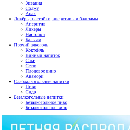
Зивания
Соджу
Арак
Ликёры, настойки, аперитивы и бальзамы
Аперитив
Ликеры
Настойки
Бальзам
Прочий алкоголь
Коктейль
Винный напиток
Саке
Сетю
Плодовое вино
Авамори
Слабоалкогольные напитки
Пиво
Сидр
Безалкогольные напитки
Безалкогольное пиво
Безалкогольное вино