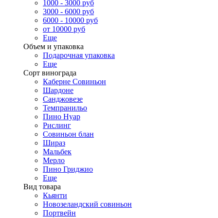
1000 - 3000 руб
3000 - 6000 руб
6000 - 10000 руб
от 10000 руб
Еще
Объем и упаковка
Подарочная упаковка
Еще
Сорт винограда
Каберне Совиньон
Шардоне
Санджовезе
Темпранильо
Пино Нуар
Рислинг
Совиньон блан
Шираз
Мальбек
Мерло
Пино Гриджио
Еще
Вид товара
Кьянти
Новозеландский совиньон
Портвейн