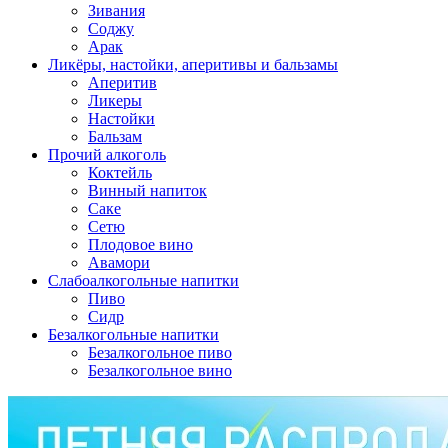
Зивания
Соджу
Арак
Ликёры, настойки, аперитивы и бальзамы
Аперитив
Ликеры
Настойки
Бальзам
Прочий алкоголь
Коктейль
Винный напиток
Саке
Сетю
Плодовое вино
Авамори
Слабоалкогольные напитки
Пиво
Сидр
Безалкогольные напитки
Безалкогольное пиво
Безалкогольное вино