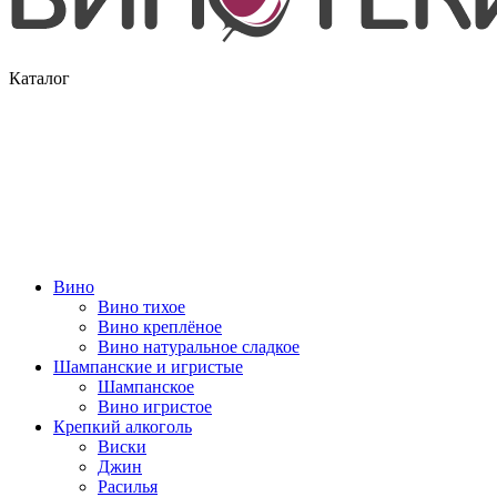
Каталог
Вино
Вино тихое
Вино креплёное
Вино натуральное сладкое
Шампанские и игристые
Шампанское
Вино игристое
Крепкий алкоголь
Виски
Джин
Расилья