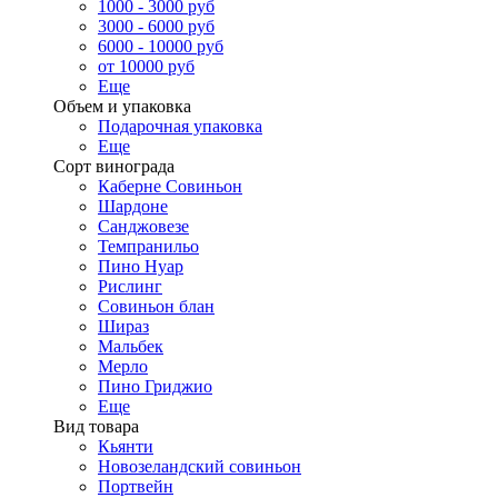
1000 - 3000 руб
3000 - 6000 руб
6000 - 10000 руб
от 10000 руб
Еще
Объем и упаковка
Подарочная упаковка
Еще
Сорт винограда
Каберне Совиньон
Шардоне
Санджовезе
Темпранильо
Пино Нуар
Рислинг
Совиньон блан
Шираз
Мальбек
Мерло
Пино Гриджио
Еще
Вид товара
Кьянти
Новозеландский совиньон
Портвейн