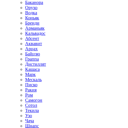
Баканора
Орухо
Водка
Коньяк
Бренди
Арманьяк
Кальвадос
Абсент
Аквавит
Арцах
Байцзю
Граппа
Дистиллят
Кашаса
Марк
Мескаль
Писко
Ракия
Ром
Самогон
Сотол
Текила
Узо
Чача
Шнапс