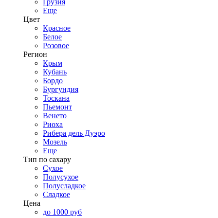
Грузия
Еще
Цвет
Красное
Белое
Розовое
Регион
Крым
Кубань
Бордо
Бургундия
Тоскана
Пьемонт
Венето
Риоха
Рибера дель Дуэро
Мозель
Еще
Тип по сахару
Сухое
Полусухое
Полусладкое
Сладкое
Цена
до 1000 руб