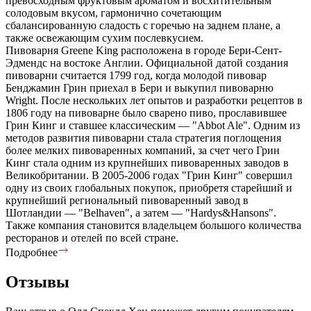
превосходным фруктовым ароматом и восхитительным
солодовым вкусом, гармонично сочетающим
сбалансированную сладость с горечью на заднем плане, а
также освежающим сухим послевкусием.
Пивоварня Greene King расположена в городе Бери-Сент-
Эдмендс на востоке Англии. Официальной датой создания
пивоварни считается 1799 год, когда молодой пивовар
Бенджамин Грин приехал в Бери и выкупил пивоварню
Wright. После нескольких лет опытов и разработки рецептов в
1806 году на пивоварне было сварено пиво, прославившее
Грин Кинг и ставшее классическим — "Abbot Ale". Одним из
методов развития пивоварни стала стратегия поглощения
более мелких пивоваренных компаний, за счет чего Грин
Кинг стала одним из крупнейших пивоваренных заводов в
Великобритании. В 2005-2006 годах "Грин Кинг" совершил
одну из своих глобальных покупок, приобретя старейший и
крупнейший региональный пивоваренный завод в
Шотландии — "Belhaven", а затем — "Hardys&Hansons".
Также компания становится владельцем большого количества
ресторанов и отелей по всей стране.
Подробнее
Отзывы