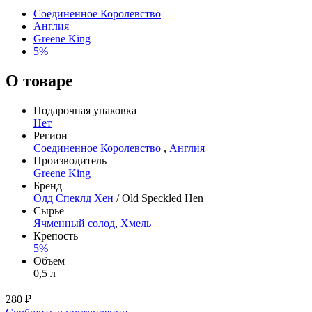
Соединенное Королевство
Англия
Greene King
5%
О товаре
Подарочная упаковка
Нет
Регион
Соединенное Королевство
,
Англия
Производитель
Greene King
Бренд
Олд Спеклд Хен
/ Old Speckled Hen
Сырьё
Ячменный солод
,
Хмель
Крепость
5%
Объем
0,5 л
280 ₽