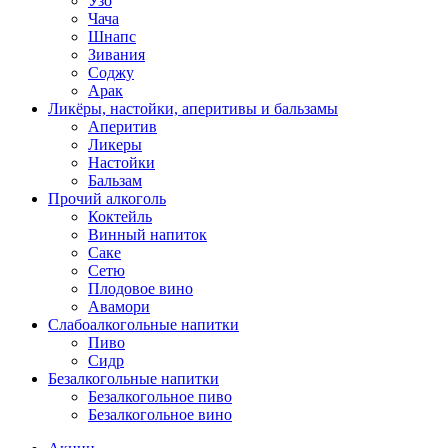
Узо
Чача
Шнапс
Зивания
Соджу
Арак
Ликёры, настойки, аперитивы и бальзамы
Аперитив
Ликеры
Настойки
Бальзам
Прочий алкоголь
Коктейль
Винный напиток
Саке
Сетю
Плодовое вино
Авамори
Слабоалкогольные напитки
Пиво
Сидр
Безалкогольные напитки
Безалкогольное пиво
Безалкогольное вино