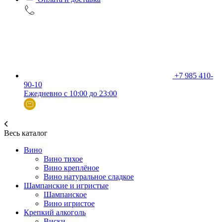
+7 985 410-
90-10
Ежедневно с 10:00 до 23:00
Весь каталог
Вино
Вино тихое
Вино креплёное
Вино натуральное сладкое
Шампанские и игристые
Шампанское
Вино игристое
Крепкий алкоголь
Виски