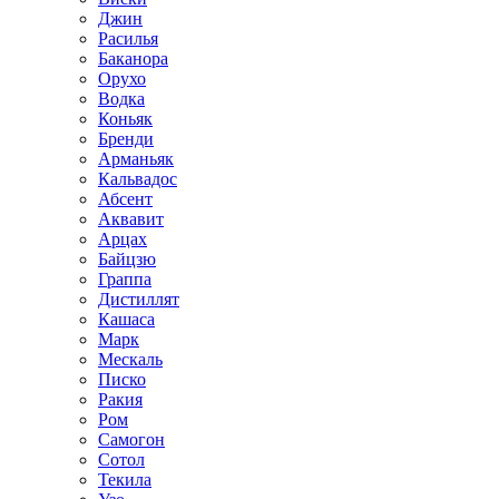
Джин
Расилья
Баканора
Орухо
Водка
Коньяк
Бренди
Арманьяк
Кальвадос
Абсент
Аквавит
Арцах
Байцзю
Граппа
Дистиллят
Кашаса
Марк
Мескаль
Писко
Ракия
Ром
Самогон
Сотол
Текила