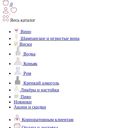
0
Весь каталог
Вино
Шампанское и игристые вина
Виски
Водка
Коньяк
Ром
Крепкий алкоголь
Ликёры и настойки
Пиво
Новинки
Акции и скидки
Корпоративным клиентам
Оплата и доставка