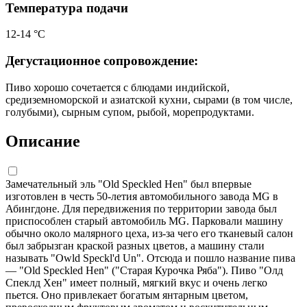
Температура подачи
12-14 °С
Дегустационное сопровождение:
Пиво хорошо сочетается с блюдами индийской,
средиземноморской и азиатской кухни, сырами (в том числе,
голубыми), сырным супом, рыбой, морепродуктами.
Описание
Замечательный эль "Old Speckled Hen" был впервые
изготовлен в честь 50-летия автомобильного завода MG в
Абингдоне. Для передвижения по территории завода был
приспособлен старый автомобиль MG. Парковали машину
обычно около малярного цеха, из-за чего его тканевый салон
был забрызган краской разных цветов, а машину стали
называть "Owld Speckl'd Un". Отсюда и пошло название пива
— "Old Speckled Hen" ("Старая Курочка Ряба"). Пиво "Олд
Спеклд Хен" имеет полный, мягкий вкус и очень легко
пьется. Оно привлекает богатым янтарным цветом,