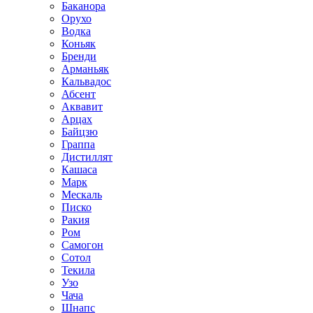
Баканора
Орухо
Водка
Коньяк
Бренди
Арманьяк
Кальвадос
Абсент
Аквавит
Арцах
Байцзю
Граппа
Дистиллят
Кашаса
Марк
Мескаль
Писко
Ракия
Ром
Самогон
Сотол
Текила
Узо
Чача
Шнапс