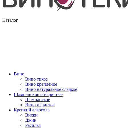
Каталог
Вино
Вино тихое
Вино креплёное
Вино натуральное сладкое
Шампанские и игристые
Шампанское
Вино игристое
Крепкий алкоголь
Виски
Джин
Расилья