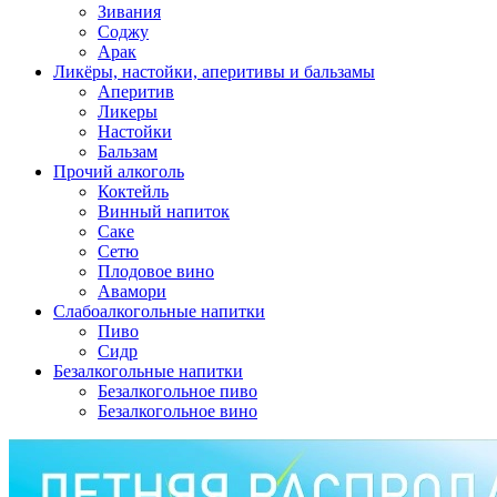
Зивания
Соджу
Арак
Ликёры, настойки, аперитивы и бальзамы
Аперитив
Ликеры
Настойки
Бальзам
Прочий алкоголь
Коктейль
Винный напиток
Саке
Сетю
Плодовое вино
Авамори
Слабоалкогольные напитки
Пиво
Сидр
Безалкогольные напитки
Безалкогольное пиво
Безалкогольное вино