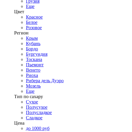
Грузия
Еще
Цвет
Красное
Белое
Розовое
Регион
Крым
Кубань
Бордо
Бургундия
Тоскана
Пьемонт
Венето
Риоха
Рибера дель Дуэро
Мозель
Еще
Тип по сахару
Сухое
Полусухое
Полусладкое
Сладкое
Цена
до 1000 руб