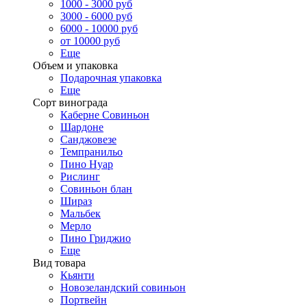
1000 - 3000 руб
3000 - 6000 руб
6000 - 10000 руб
от 10000 руб
Еще
Объем и упаковка
Подарочная упаковка
Еще
Сорт винограда
Каберне Совиньон
Шардоне
Санджовезе
Темпранильо
Пино Нуар
Рислинг
Совиньон блан
Шираз
Мальбек
Мерло
Пино Гриджио
Еще
Вид товара
Кьянти
Новозеландский совиньон
Портвейн