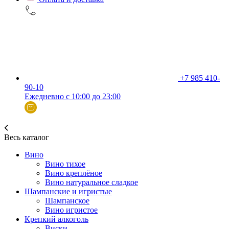
+7 985 410-
90-10
Ежедневно с 10:00 до 23:00
Весь каталог
Вино
Вино тихое
Вино креплёное
Вино натуральное сладкое
Шампанские и игристые
Шампанское
Вино игристое
Крепкий алкоголь
Виски