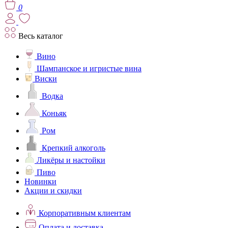
0
Весь каталог
Вино
Шампанское и игристые вина
Виски
Водка
Коньяк
Ром
Крепкий алкоголь
Ликёры и настойки
Пиво
Новинки
Акции и скидки
Корпоративным клиентам
Оплата и доставка