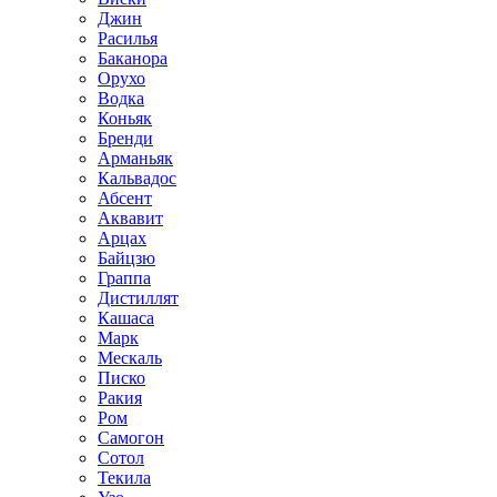
Джин
Расилья
Баканора
Орухо
Водка
Коньяк
Бренди
Арманьяк
Кальвадос
Абсент
Аквавит
Арцах
Байцзю
Граппа
Дистиллят
Кашаса
Марк
Мескаль
Писко
Ракия
Ром
Самогон
Сотол
Текила