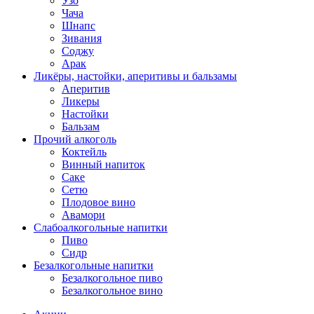
Узо
Чача
Шнапс
Зивания
Соджу
Арак
Ликёры, настойки, аперитивы и бальзамы
Аперитив
Ликеры
Настойки
Бальзам
Прочий алкоголь
Коктейль
Винный напиток
Саке
Сетю
Плодовое вино
Авамори
Слабоалкогольные напитки
Пиво
Сидр
Безалкогольные напитки
Безалкогольное пиво
Безалкогольное вино