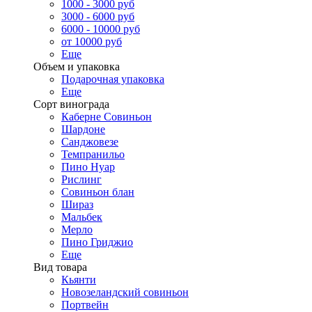
1000 - 3000 руб
3000 - 6000 руб
6000 - 10000 руб
от 10000 руб
Еще
Объем и упаковка
Подарочная упаковка
Еще
Сорт винограда
Каберне Совиньон
Шардоне
Санджовезе
Темпранильо
Пино Нуар
Рислинг
Совиньон блан
Шираз
Мальбек
Мерло
Пино Гриджио
Еще
Вид товара
Кьянти
Новозеландский совиньон
Портвейн