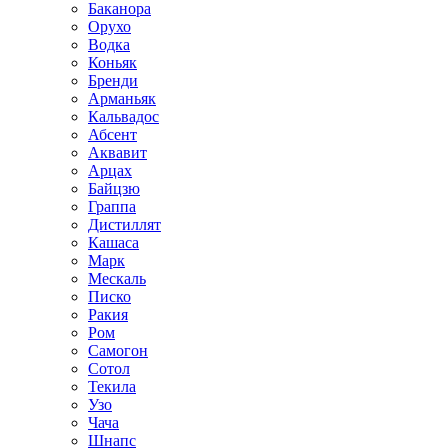
Баканора
Орухо
Водка
Коньяк
Бренди
Арманьяк
Кальвадос
Абсент
Аквавит
Арцах
Байцзю
Граппа
Дистиллят
Кашаса
Марк
Мескаль
Писко
Ракия
Ром
Самогон
Сотол
Текила
Узо
Чача
Шнапс