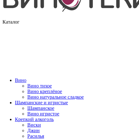
Каталог
Вино
Вино тихое
Вино креплёное
Вино натуральное сладкое
Шампанские и игристые
Шампанское
Вино игристое
Крепкий алкоголь
Виски
Джин
Расилья