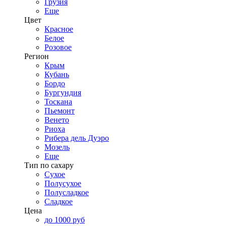
Грузия
Еще
Цвет
Красное
Белое
Розовое
Регион
Крым
Кубань
Бордо
Бургундия
Тоскана
Пьемонт
Венето
Риоха
Рибера дель Дуэро
Мозель
Еще
Тип по сахару
Сухое
Полусухое
Полусладкое
Сладкое
Цена
до 1000 руб