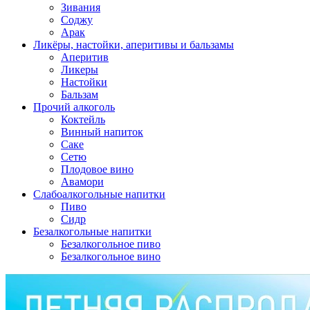
Зивания
Соджу
Арак
Ликёры, настойки, аперитивы и бальзамы
Аперитив
Ликеры
Настойки
Бальзам
Прочий алкоголь
Коктейль
Винный напиток
Саке
Сетю
Плодовое вино
Авамори
Слабоалкогольные напитки
Пиво
Сидр
Безалкогольные напитки
Безалкогольное пиво
Безалкогольное вино