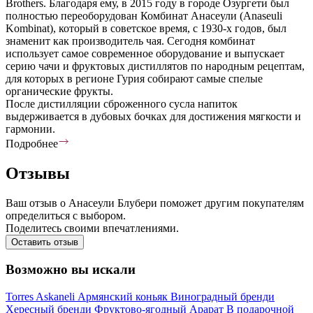
Brothers. Благодаря ему, в 2015 году в городе Озургети был
полностью переоборудован Комбинат Анасеули (Anaseuli
Kombinat), который в советское время, с 1930-х годов, был
знаменит как производитель чая. Сегодня комбинат
использует самое современное оборудование и выпускает
серию чачи и фруктовых дистиллятов по народным рецептам,
для которых в регионе Гурия собирают самые спелые
органические фрукты.
После дистилляции сброженного сусла напиток
выдерживается в дубовых бочках для достижения мягкости и
гармонии.
Подробнее
Отзывы
Ваш отзыв о Анасеули Блубери поможет другим покупателям
определиться с выбором.
Поделитесь своими впечатлениями.
Оставить отзыв
Возможно вы искали
Torres
Askaneli
Армянский коньяк
Виноградный бренди
Хересный бренди
Фруктово-ягодный
Арарат
В подарочной