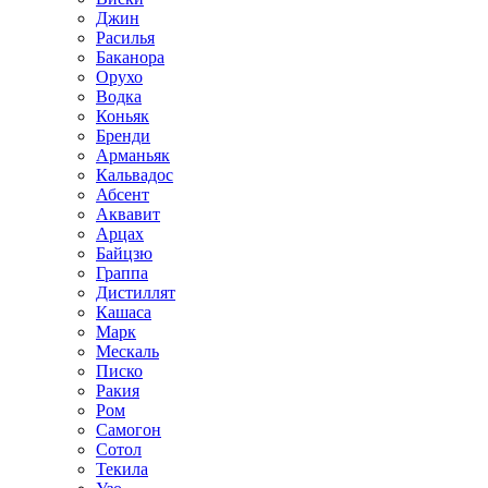
Джин
Расилья
Баканора
Орухо
Водка
Коньяк
Бренди
Арманьяк
Кальвадос
Абсент
Аквавит
Арцах
Байцзю
Граппа
Дистиллят
Кашаса
Марк
Мескаль
Писко
Ракия
Ром
Самогон
Сотол
Текила