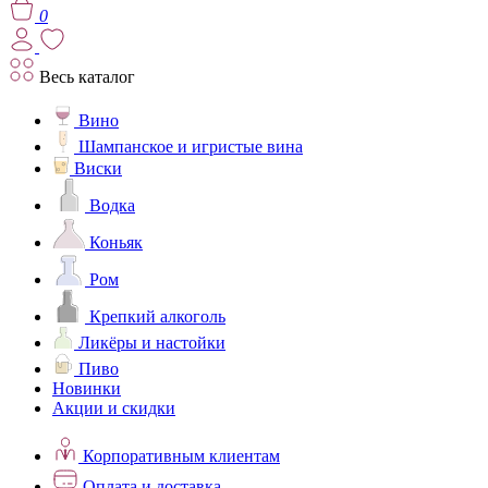
0
Весь каталог
Вино
Шампанское и игристые вина
Виски
Водка
Коньяк
Ром
Крепкий алкоголь
Ликёры и настойки
Пиво
Новинки
Акции и скидки
Корпоративным клиентам
Оплата и доставка