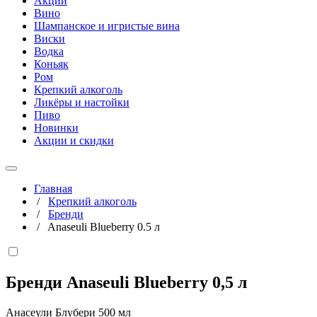
Акции
Вино
Шампанское и игристые вина
Виски
Водка
Коньяк
Ром
Крепкий алкоголь
Ликёры и настойки
Пиво
Новинки
Акции и скидки
Главная
/
Крепкий алкоголь
/
Бренди
/
Anaseuli Blueberry 0.5 л
Бренди Anaseuli Blueberry
0,5 л
Анасеули Блубери 500 мл