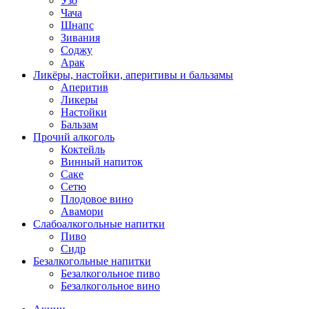
Узо
Чача
Шнапс
Зивания
Соджу
Арак
Ликёры, настойки, аперитивы и бальзамы
Аперитив
Ликеры
Настойки
Бальзам
Прочий алкоголь
Коктейль
Винный напиток
Саке
Сетю
Плодовое вино
Авамори
Слабоалкогольные напитки
Пиво
Сидр
Безалкогольные напитки
Безалкогольное пиво
Безалкогольное вино