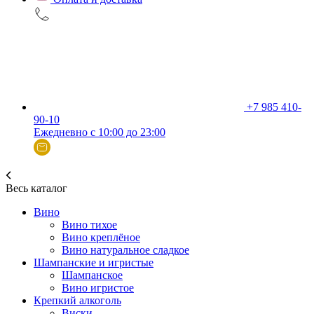
+7 985 410-
90-10
Ежедневно с 10:00 до 23:00
Весь каталог
Вино
Вино тихое
Вино креплёное
Вино натуральное сладкое
Шампанские и игристые
Шампанское
Вино игристое
Крепкий алкоголь
Виски