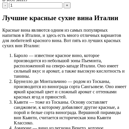
-
+
Лучшие красные сухие вина Италии
Красные вина являются одним из самых популярных
напитков в Италии, и здесь есть много отличных вариантов
для любителей красного вина. Вот пять из лучших красных
сухих вин Италии:
Бароло — известное красное вино, которое
производится из небольшой зоны Пьемонта,
расположенной на северо-западе Италии. Оно имеет
сильный вкус и аромат, а также высокую кислотность и
танины.
Брунелло ди Монтальчино — родом из Тосканы,
производится из винограда сорта Сангьовезе. Оно имеет
яркий красный цвет и сложный аромат с оттенками
красных ягод и пряностей.
Кьянти — тоже из Тосканы. Основу составляет
санджовезе, к которому добавляют другие красные, а
порой и белые сорта винограда. Вершиной пирамиды
вин Кьянти, считается историческая зона Кьянти
Классико.
Амароне — вино из региона Венето, которое