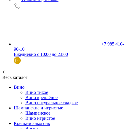
+7 985 410-
90-10
Ежедневно с 10:00 до 23:00
Весь каталог
Вино
Вино тихое
Вино креплёное
Вино натуральное сладкое
Шампанские и игристые
Шампанское
Вино игристое
Крепкий алкоголь
Виски