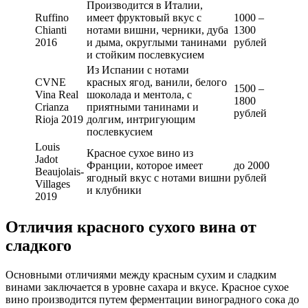
Производится в Италии,
Ruffino
имеет фруктовый вкус с
1000 –
Chianti
нотами вишни, черники, дуба
1300
2016
и дыма, округлыми танинами
рублей
и стойким послевкусием
Из Испании с нотами
CVNE
красных ягод, ванили, белого
1500 –
Vina Real
шоколада и ментола, с
1800
Crianza
приятными танинами и
рублей
Rioja 2019
долгим, интригующим
послевкусием
Louis
Красное сухое вино из
Jadot
Франции, которое имеет
до 2000
Beaujolais-
ягодный вкус с нотами вишни
рублей
Villages
и клубники
2019
Отличия красного сухого вина от
сладкого
Основными отличиями между красным сухим и сладким
винами заключается в уровне сахара и вкусе. Красное сухое
вино производится путем ферментации виноградного сока до