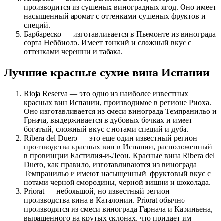
производится из сушеных виноградных ягод. Оно имеет
насыщенный аромат с оттенками сушеных фруктов и
специй.
Барбареско — изготавливается в Пьемонте из винограда
сорта Неббиоло. Имеет тонкий и сложный вкус с
оттенками черешни и табака.
Лучшие красные сухие вина Испании
Rioja Reserva — это одно из наиболее известных
красных вин Испании, производимое в регионе Риоха.
Оно изготавливается из смеси винограда Темпранильо и
Грнача, выдерживается в дубовых бочках и имеет
богатый, сложный вкус с нотами специй и дуба.
Ribera del Duero — это еще один известный регион
производства красных вин в Испании, расположенный
в провинции Кастилия-и-Леон. Красные вина Ribera del
Duero, как правило, изготавливаются из винограда
Темпранильо и имеют насыщенный, фруктовый вкус с
нотами черной смородины, черной вишни и шоколада.
Priorat — небольшой, но известный регион
производства вина в Каталонии. Priorat обычно
производятся из смеси винограда Гарнача и Кариньена,
выращенного на крутых склонах, что придает им