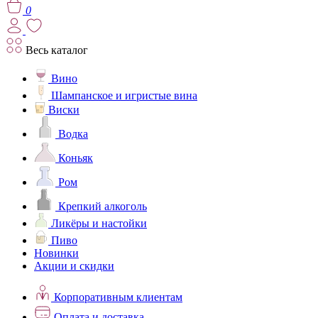
0
Весь каталог
Вино
Шампанское и игристые вина
Виски
Водка
Коньяк
Ром
Крепкий алкоголь
Ликёры и настойки
Пиво
Новинки
Акции и скидки
Корпоративным клиентам
Оплата и доставка