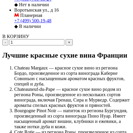
◆
Нет в наличии
Воротынская ул., д 16
Планерная
+7 (499) 500-19-48
◆
В наличии
В КОРЗИНУ
-
+
Лучшие красные сухие вина Франции
Chateau Margaux — красное сухое вино из региона
Бордо, произведенное из сорта винограда Каберне
Совиньон с насыщенным ароматом красных фруктов,
специй и дуба.
Chateauneuf-du-Pape — красное сухое вино родом из
региона Роны, произведенное из нескольких сортов
винограда, включая Гренаш, Сира и Мурведр. Содержит
ароматы спелых красных фруктов и пряностей.
Bourgogne Pinot Noir — напиток из региона Бургундия,
произведенный из сорта винограда Пино Нуар. Имеет
насыщенный аромат вишни, клубники и ежевики, а
также нотки дуба и кожи.
Cote Rotie — из региона Роны, произведенное из сорта