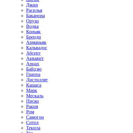
Джин
Расилья
Баканора
Орухо
Водка
Коньяк
Бренди
Арманьяк
Кальвадос
Абсент
Аквавит
Арцах
Байцзю
Граппа
Дистиллят
Кашаса
Марк
Мескаль
Писко
Ракия
Ром
Самогон
Сотол
Текила