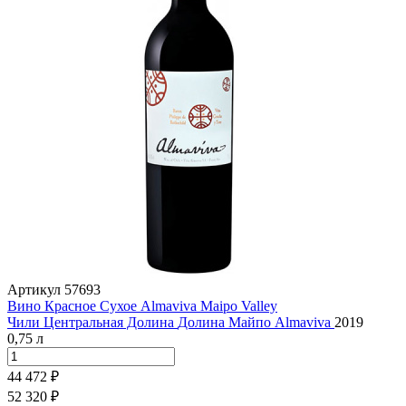
Артикул
57693
Вино Красное Сухое Almaviva Maipo Valley
Чили
Центральная Долина
Долина Майпо
Almaviva
2019
0,75 л
44 472 ₽
52 320 ₽