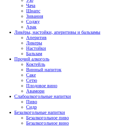
Узо
Чача
Шнапс
Зивания
Соджу
Арак
Ликёры, настойки, аперитивы и бальзамы
Аперитив
Ликеры
Настойки
Бальзам
Прочий алкоголь
Коктейль
Винный напиток
Саке
Сетю
Плодовое вино
Авамори
Слабоалкогольные напитки
Пиво
Сидр
Безалкогольные напитки
Безалкогольное пиво
Безалкогольное вино