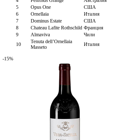
4
Penfolds Grange
Австралия
5
Opus One
США
6
Ornellaia
Италия
7
Dominus Estate
США
8
Chateau Lafite Rothschild
Франция
9
Almaviva
Чили
Tenuta dell’Ornellaia
10
Италия
Masseto
-15%