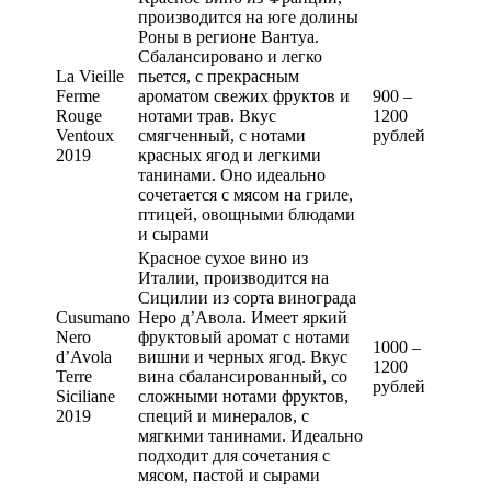
производится на юге долины
Роны в регионе Вантуа.
Сбалансировано и легко
La Vieille
пьется, с прекрасным
Ferme
ароматом свежих фруктов и
900 –
Rouge
нотами трав. Вкус
1200
Ventoux
смягченный, с нотами
рублей
2019
красных ягод и легкими
танинами. Оно идеально
сочетается с мясом на гриле,
птицей, овощными блюдами
и сырами
Красное сухое вино из
Италии, производится на
Сицилии из сорта винограда
Cusumano
Неро д’Авола. Имеет яркий
Nero
фруктовый аромат с нотами
1000 –
d’Avola
вишни и черных ягод. Вкус
1200
Terre
вина сбалансированный, со
рублей
Siciliane
сложными нотами фруктов,
2019
специй и минералов, с
мягкими танинами. Идеально
подходит для сочетания с
мясом, пастой и сырами