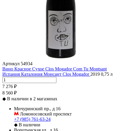
Артикул
54934
Вино Красное Сухое Clos Mogador Com Tu Montsant
Испания
Каталония
Монсант
Clos Mogador
2019
0,75 л
7 276 ₽
8 560 ₽
◆
В наличии в 2 магазинах
Мичуринский пр., д 16
Ломоносовский проспект
+7 (985) 761-63-24
◆
В наличии
Воротынская ул., д 16