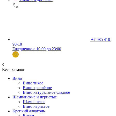
+7 985 410-
90-10
Ежедневно с 10:00 до 23:00
Весь каталог
Вино
Вино тихое
Вино креплёное
Вино натуральное сладкое
Шампанские и игристые
Шампанское
Вино игристое
Крепкий алкоголь
Виски