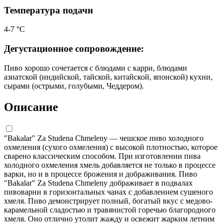
Температура подачи
4-7 °С
Дегустационное сопровождение:
Пиво хорошо сочетается с блюдами с карри, блюдами
азиатской (индийской, тайской, китайской, японской) кухни,
сырами (острыми, голубыми, Чеддером).
Описание
"Bakalar" Za Studena Chmeleny — чешское пиво холодного
охмеления (сухого охмеления) с высокой плотностью, которое
сварено классическим способом. При изготовлении пива
холодного охмеления хмель добавляется не только в процессе
варки, но и в процессе брожения и дображивания. Пиво
"Bakalar" Za Studena Chmeleny дображивает в подвалах
пивоварни в горизонтальных чанах с добавлением сушеного
хмеля. Пиво демонстрирует полный, богатый вкус с медово-
карамельной сладостью и травянистой горечью благородного
хмеля. Оно отлично утолит жажду и освежит жарким летним