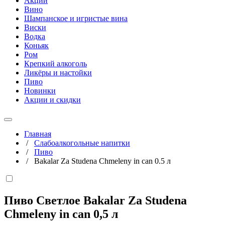
Акции
Вино
Шампанское и игристые вина
Виски
Водка
Коньяк
Ром
Крепкий алкоголь
Ликёры и настойки
Пиво
Новинки
Акции и скидки
Главная
/
Слабоалкогольные напитки
/
Пиво
/
Bakalar Za Studena Chmeleny in can 0.5 л
Пиво Светлое Bakalar Za Studena
Chmeleny in can
0,5 л