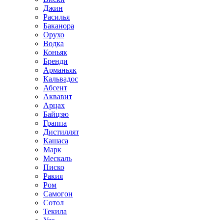
Джин
Расилья
Баканора
Орухо
Водка
Коньяк
Бренди
Арманьяк
Кальвадос
Абсент
Аквавит
Арцах
Байцзю
Граппа
Дистиллят
Кашаса
Марк
Мескаль
Писко
Ракия
Ром
Самогон
Сотол
Текила