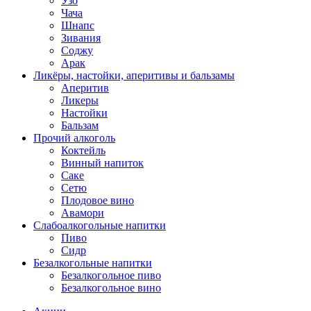
Узо
Чача
Шнапс
Зивания
Соджу
Арак
Ликёры, настойки, аперитивы и бальзамы
Аперитив
Ликеры
Настойки
Бальзам
Прочий алкоголь
Коктейль
Винный напиток
Саке
Сетю
Плодовое вино
Авамори
Слабоалкогольные напитки
Пиво
Сидр
Безалкогольные напитки
Безалкогольное пиво
Безалкогольное вино