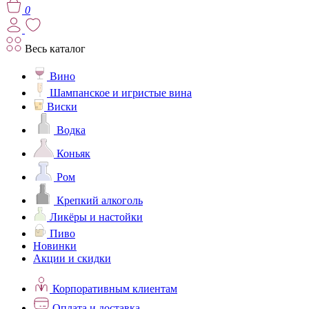
0
Весь каталог
Вино
Шампанское и игристые вина
Виски
Водка
Коньяк
Ром
Крепкий алкоголь
Ликёры и настойки
Пиво
Новинки
Акции и скидки
Корпоративным клиентам
Оплата и доставка