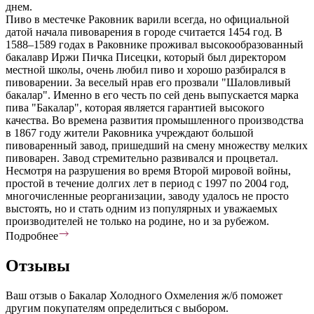
днем.
Пиво в местечке Раковник варили всегда, но официальной
датой начала пивоварения в городе считается 1454 год. В
1588–1589 годах в Раковнике проживал высокообразованный
бакалавр Иржи Пичка Писецки, который был директором
местной школы, очень любил пиво и хорошо разбирался в
пивоварении. За веселый нрав его прозвали "Шаловливый
бакалар". Именно в его честь по сей день выпускается марка
пива "Бакалар", которая является гарантией высокого
качества. Во времена развития промышленного производства
в 1867 году жители Раковника учреждают большой
пивоваренный завод, пришедший на смену множеству мелких
пивоварен. Завод стремительно развивался и процветал.
Несмотря на разрушения во время Второй мировой войны,
простой в течение долгих лет в период с 1997 по 2004 год,
многочисленные реорганизации, заводу удалось не просто
выстоять, но и стать одним из популярных и уважаемых
производителей не только на родине, но и за рубежом.
Подробнее
Отзывы
Ваш отзыв о Бакалар Холодного Охмеления ж/б поможет
другим покупателям определиться с выбором.