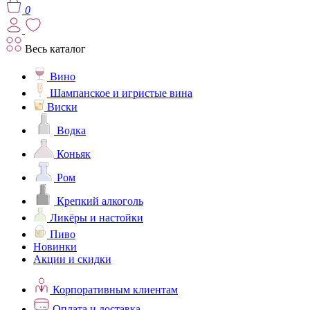
0
Весь каталог
Вино
Шампанское и игристые вина
Виски
Водка
Коньяк
Ром
Крепкий алкоголь
Ликёры и настойки
Пиво
Новинки
Акции и скидки
Корпоративным клиентам
Оплата и доставка