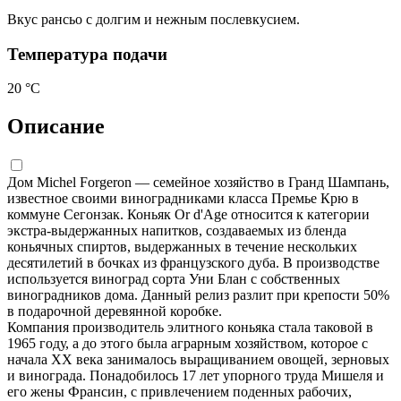
Вкус рансьо с долгим и нежным послевкусием.
Температура подачи
20 °С
Описание
Дом Michel Forgeron — семейное хозяйство в Гранд Шампань,
известное своими виноградниками класса Премье Крю в
коммуне Сегонзак. Коньяк Or d'Age относится к категории
экстра-выдержанных напитков, создаваемых из бленда
коньячных спиртов, выдержанных в течение нескольких
десятилетий в бочках из французского дуба. В производстве
используется виноград сорта Уни Блан с собственных
виноградников дома. Данный релиз разлит при крепости 50%
в подарочной деревянной коробке.
Компания производитель элитного коньяка стала таковой в
1965 году, а до этого была аграрным хозяйством, которое с
начала XX века занималось выращиванием овощей, зерновых
и винограда. Понадобилось 17 лет упорного труда Мишеля и
его жены Франсин, с привлечением поденных рабочих,