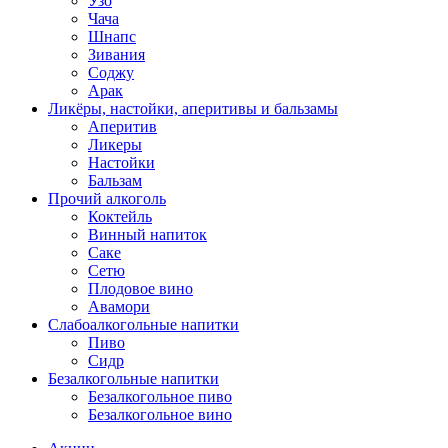
Узо
Чача
Шнапс
Зивания
Соджу
Арак
Ликёры, настойки, аперитивы и бальзамы
Аперитив
Ликеры
Настойки
Бальзам
Прочий алкоголь
Коктейль
Винный напиток
Саке
Сетю
Плодовое вино
Авамори
Слабоалкогольные напитки
Пиво
Сидр
Безалкогольные напитки
Безалкогольное пиво
Безалкогольное вино