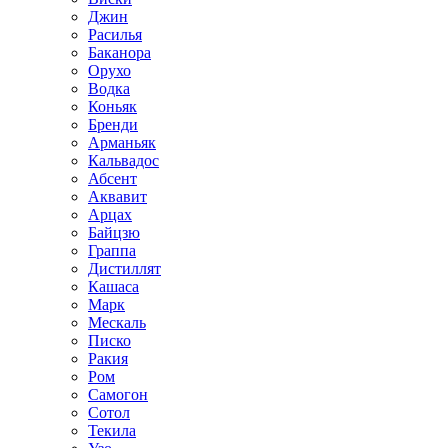
Джин
Расилья
Баканора
Орухо
Водка
Коньяк
Бренди
Арманьяк
Кальвадос
Абсент
Аквавит
Арцах
Байцзю
Граппа
Дистиллят
Кашаса
Марк
Мескаль
Писко
Ракия
Ром
Самогон
Сотол
Текила