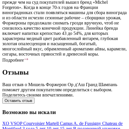
прежде чем на суд покупателей вышел бренд «Michel
Forgeron». Когда в конце 70-х годов на Франции
виноградниках стали появляться машины для сбора винограда
и из области исчезли сезонные рабочие – сборщики урожая,
Форжероны продолжали снимать грозди вручную, чтоб не
снизилось качество конечной продукции. Линейка бренда
включает напитки крепостью 43 до 54%, для которых
характерны медный цвет разбавленный янтарем, глубокая
золотая опалесценция и насыщенный, богатый,
многослойный вкус, обрамленный ароматами айвы, карамели,
сигары, восточных пряностей и древесной коры.
Подробнее
Отзывы
Ваш отзыв о Мишель Форжерон Ор д'Аш Гранд Шампань
поможет другим покупателям определиться с выбором.
Поделитесь своими впечатлениями.
Оставить отзыв
Возможно вы искали
XO
VSOP
Courvoisier
Martell
Camus
A. de Fussigny
Chateau de
Montifaud
3 года
5 лет
10 лет
15 лет
В подарочной упаковке