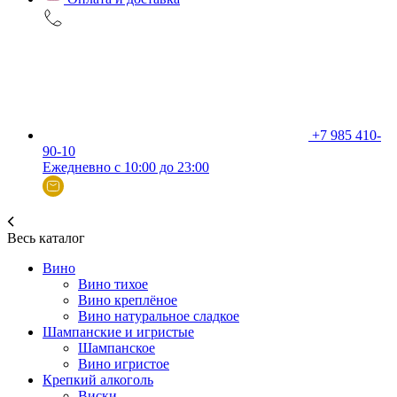
+7 985 410-
90-10
Ежедневно с 10:00 до 23:00
Весь каталог
Вино
Вино тихое
Вино креплёное
Вино натуральное сладкое
Шампанские и игристые
Шампанское
Вино игристое
Крепкий алкоголь
Виски