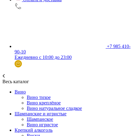
+7 985 410-
90-10
Ежедневно с 10:00 до 23:00
Весь каталог
Вино
Вино тихое
Вино креплёное
Вино натуральное сладкое
Шампанские и игристые
Шампанское
Вино игристое
Крепкий алкоголь
Виски