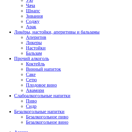
Узо
Чача
Шнапс
Зивания
Соджу
Арак
Ликёры, настойки, аперитивы и бальзамы
Аперитив
Ликеры
Настойки
Бальзам
Прочий алкоголь
Коктейль
Винный напиток
Саке
Сетю
Плодовое вино
Авамори
Слабоалкогольные напитки
Пиво
Сидр
Безалкогольные напитки
Безалкогольное пиво
Безалкогольное вино