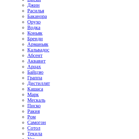
Джин
Расилья
Баканора
Орухо
Водка
Коньяк
Бренди
Арманьяк
Кальвадос
Абсент
Аквавит
Арцах
Байцзю
Граппа
Дистиллят
Кашаса
Марк
Мескаль
Писко
Ракия
Ром
Самогон
Сотол
Текила