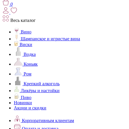
0
Весь каталог
Вино
Шампанское и игристые вина
Виски
Водка
Коньяк
Ром
Крепкий алкоголь
Ликёры и настойки
Пиво
Новинки
Акции и скидки
Корпоративным клиентам
Оплата и доставка