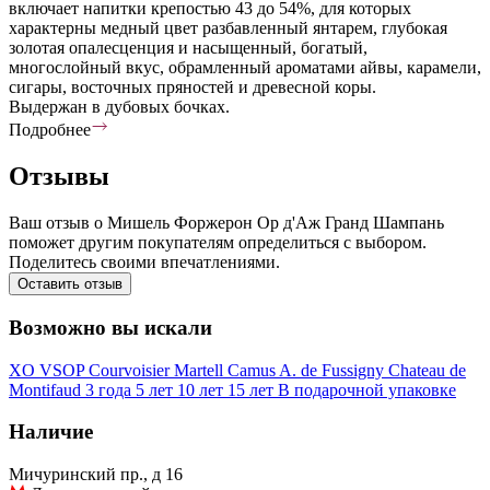
включает напитки крепостью 43 до 54%, для которых
характерны медный цвет разбавленный янтарем, глубокая
золотая опалесценция и насыщенный, богатый,
многослойный вкус, обрамленный ароматами айвы, карамели,
сигары, восточных пряностей и древесной коры.
Выдержан в дубовых бочках.
Подробнее
Отзывы
Ваш отзыв о Мишель Форжерон Ор д'Аж Гранд Шампань
поможет другим покупателям определиться с выбором.
Поделитесь своими впечатлениями.
Оставить отзыв
Возможно вы искали
XO
VSOP
Courvoisier
Martell
Camus
A. de Fussigny
Chateau de
Montifaud
3 года
5 лет
10 лет
15 лет
В подарочной упаковке
Наличие
Мичуринский пр., д 16