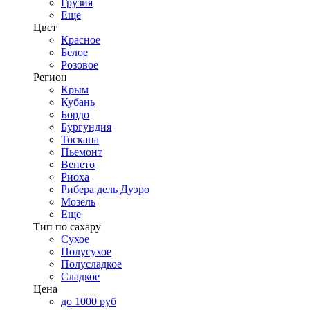
Грузия
Еще
Цвет
Красное
Белое
Розовое
Регион
Крым
Кубань
Бордо
Бургундия
Тоскана
Пьемонт
Венето
Риоха
Рибера дель Дуэро
Мозель
Еще
Тип по сахару
Сухое
Полусухое
Полусладкое
Сладкое
Цена
до 1000 руб