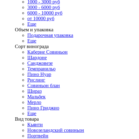
1000 - 3000 руб
3000 - 6000 руб
6000 - 10000 руб
от 10000 руб
Еще
Объем и упаковка
Подарочная упаковка
Еще
Сорт винограда
Каберне Совиньон
Шардоне
Санджовезе
Темпранильо
Пино Нуар
Рислинг
Совиньон блан
Шираз
Мальбек
Мерло
Пино Гриджио
Еще
Вид товара
Кьянти
Новозеландский совиньон
Портвейн