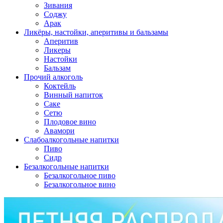
Зивания
Соджу
Арак
Ликёры, настойки, аперитивы и бальзамы
Аперитив
Ликеры
Настойки
Бальзам
Прочий алкоголь
Коктейль
Винный напиток
Саке
Сетю
Плодовое вино
Авамори
Слабоалкогольные напитки
Пиво
Сидр
Безалкогольные напитки
Безалкогольное пиво
Безалкогольное вино