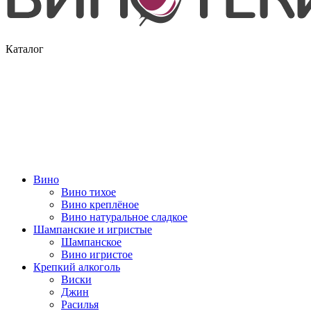
Каталог
Вино
Вино тихое
Вино креплёное
Вино натуральное сладкое
Шампанские и игристые
Шампанское
Вино игристое
Крепкий алкоголь
Виски
Джин
Расилья