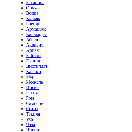
Баканора
Орухо
Водка
Коньяк
Бренди
Арманьяк
Кальвадос
Абсент
Аквавит
Арцах
Байцзю
Граппа
Дистиллят
Кашаса
Марк
Мескаль
Писко
Ракия
Ром
Самогон
Сотол
Текила
Узо
Чача
Шнапс