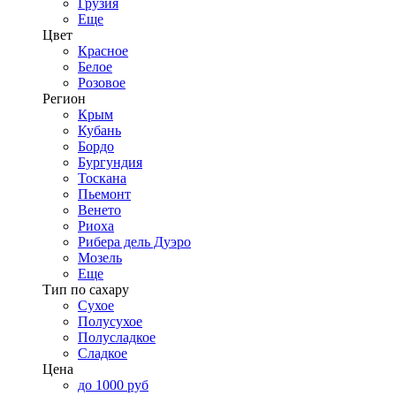
Грузия
Еще
Цвет
Красное
Белое
Розовое
Регион
Крым
Кубань
Бордо
Бургундия
Тоскана
Пьемонт
Венето
Риоха
Рибера дель Дуэро
Мозель
Еще
Тип по сахару
Сухое
Полусухое
Полусладкое
Сладкое
Цена
до 1000 руб