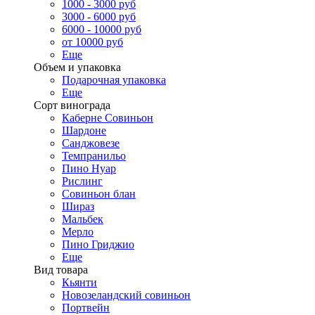
1000 - 3000 руб
3000 - 6000 руб
6000 - 10000 руб
от 10000 руб
Еще
Объем и упаковка
Подарочная упаковка
Еще
Сорт винограда
Каберне Совиньон
Шардоне
Санджовезе
Темпранильо
Пино Нуар
Рислинг
Совиньон блан
Шираз
Мальбек
Мерло
Пино Гриджио
Еще
Вид товара
Кьянти
Новозеландский совиньон
Портвейн