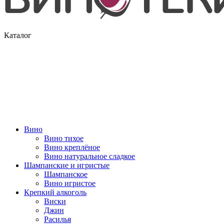
Каталог
Вино
Вино тихое
Вино креплёное
Вино натуральное сладкое
Шампанские и игристые
Шампанское
Вино игристое
Крепкий алкоголь
Виски
Джин
Расилья