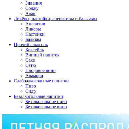
Зивания
Соджу
Арак
Ликёры, настойки, аперитивы и бальзамы
Аперитив
Ликеры
Настойки
Бальзам
Прочий алкоголь
Коктейль
Винный напиток
Саке
Сетю
Плодовое вино
Авамори
Слабоалкогольные напитки
Пиво
Сидр
Безалкогольные напитки
Безалкогольное пиво
Безалкогольное вино