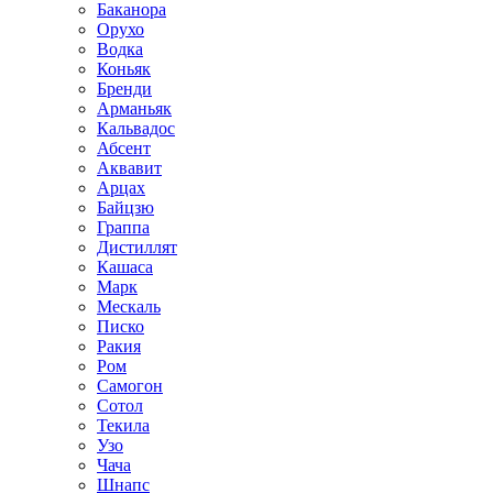
Баканора
Орухо
Водка
Коньяк
Бренди
Арманьяк
Кальвадос
Абсент
Аквавит
Арцах
Байцзю
Граппа
Дистиллят
Кашаса
Марк
Мескаль
Писко
Ракия
Ром
Самогон
Сотол
Текила
Узо
Чача
Шнапс