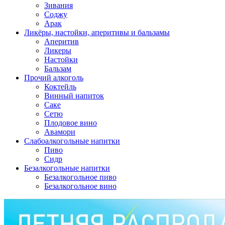
Зивания
Соджу
Арак
Ликёры, настойки, аперитивы и бальзамы
Аперитив
Ликеры
Настойки
Бальзам
Прочий алкоголь
Коктейль
Винный напиток
Саке
Сетю
Плодовое вино
Авамори
Слабоалкогольные напитки
Пиво
Сидр
Безалкогольные напитки
Безалкогольное пиво
Безалкогольное вино