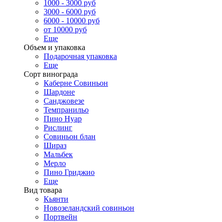
1000 - 3000 руб
3000 - 6000 руб
6000 - 10000 руб
от 10000 руб
Еще
Объем и упаковка
Подарочная упаковка
Еще
Сорт винограда
Каберне Совиньон
Шардоне
Санджовезе
Темпранильо
Пино Нуар
Рислинг
Совиньон блан
Шираз
Мальбек
Мерло
Пино Гриджио
Еще
Вид товара
Кьянти
Новозеландский совиньон
Портвейн