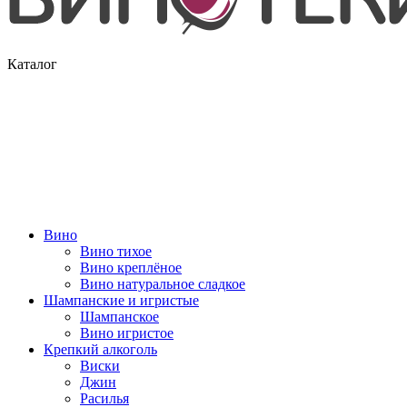
Каталог
Вино
Вино тихое
Вино креплёное
Вино натуральное сладкое
Шампанские и игристые
Шампанское
Вино игристое
Крепкий алкоголь
Виски
Джин
Расилья