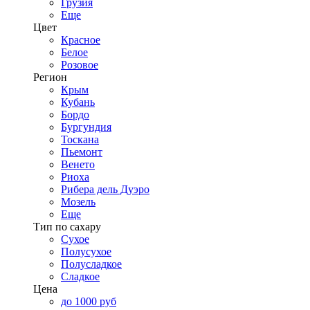
Грузия
Еще
Цвет
Красное
Белое
Розовое
Регион
Крым
Кубань
Бордо
Бургундия
Тоскана
Пьемонт
Венето
Риоха
Рибера дель Дуэро
Мозель
Еще
Тип по сахару
Сухое
Полусухое
Полусладкое
Сладкое
Цена
до 1000 руб