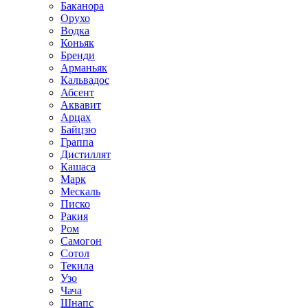
Баканора
Орухо
Водка
Коньяк
Бренди
Арманьяк
Кальвадос
Абсент
Аквавит
Арцах
Байцзю
Граппа
Дистиллят
Кашаса
Марк
Мескаль
Писко
Ракия
Ром
Самогон
Сотол
Текила
Узо
Чача
Шнапс