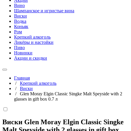
Акции
Вино
Шампанское и игристые вина
Виски
Водка
Коньяк
Ром
Крепкий алкоголь
Ликёры и настойки
Пиво
Новинки
Акции и скидки
Главная
/
Крепкий алкоголь
/
Виски
/
Glen Moray Elgin Classic Singke Malt Speyside with 2
glasses in gift box 0.7 л
Виски Glen Moray Elgin Classic Singke
Malt Speyside with 2 glasses in gift box