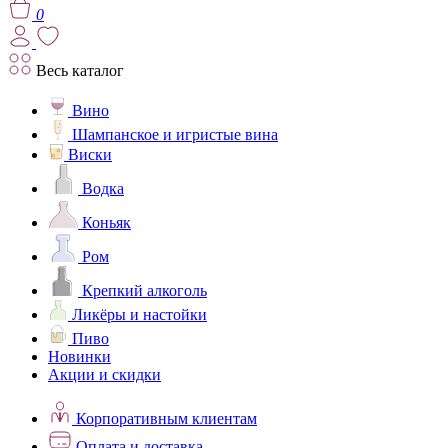
0
Весь каталог
Вино
Шампанское и игристые вина
Виски
Водка
Коньяк
Ром
Крепкий алкоголь
Ликёры и настойки
Пиво
Новинки
Акции и скидки
Корпоративным клиентам
Оплата и доставка