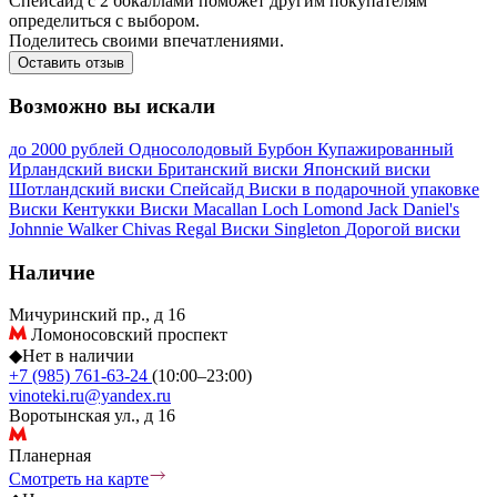
Спейсайд с 2 бокаллами поможет другим покупателям
определиться с выбором.
Поделитесь своими впечатлениями.
Оставить отзыв
Возможно вы искали
до 2000 рублей
Односолодовый
Бурбон
Купажированный
Ирландский виски
Британский виски
Японский виски
Шотландский виски
Спейсайд
Виски в подарочной упаковке
Виски Кентукки
Виски Macallan
Loch Lomond
Jack Daniel's
Johnnie Walker
Chivas Regal
Виски Singleton
Дорогой виски
Наличие
Мичуринский пр., д 16
Ломоносовский проспект
◆
Нет в наличии
+7 (985) 761-63-24
(10:00–23:00)
vinoteki.ru@yandex.ru
Воротынская ул., д 16
Планерная
Смотреть на карте