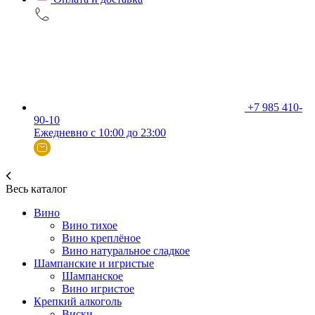
+7 985 410-
90-10
Ежедневно с 10:00 до 23:00
Весь каталог
Вино
Вино тихое
Вино креплёное
Вино натуральное сладкое
Шампанские и игристые
Шампанское
Вино игристое
Крепкий алкоголь
Виски