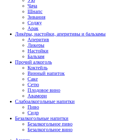
Узо
Чача
Шнапс
Зивания
Соджу
Арак
Ликёры, настойки, аперитивы и бальзамы
Аперитив
Ликеры
Настойки
Бальзам
Прочий алкоголь
Коктейль
Винный напиток
Саке
Сетю
Плодовое вино
Авамори
Слабоалкогольные напитки
Пиво
Сидр
Безалкогольные напитки
Безалкогольное пиво
Безалкогольное вино