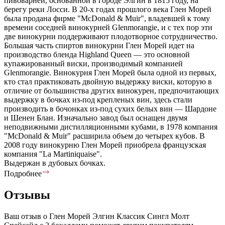
пивоварней, основанной в городе Элгин в 1815 году, на
берегу реки Лосси. В 20-х годах прошлого века Глен Морей
была продана фирме "McDonald & Muir", владевшей к тому
времени соседней винокурней Glenmorangie, и с тех пор эти
две винокурни поддерживают плодотворное сотрудничество.
Большая часть спиртов винокурни Глен Морей идет на
производство бленда Highland Queen — это основной
купажированный виски, производимый компанией
Glenmorangie. Винокурня Глен Морей была одной из первых,
кто стал практиковать двойную выдержку виски, которую в
отличие от большинства других винокурен, предпочитающих
выдержку в бочках из-под крепленых вин, здесь стали
производить в бочонках из-под сухих белых вин — Шардоне
и Шенен Блан. Изначально завод был оснащен двумя
неподвижными дистилляционными кубами, в 1978 компания
"McDonald & Muir" расширила объем до четырех кубов. В
2008 году винокурню Глен Морей приобрела французская
компания "La Martiniquaise".
Выдержан в дубовых бочках.
Подробнее
Отзывы
Ваш отзыв о Глен Морей Элгин Классик Сингл Молт