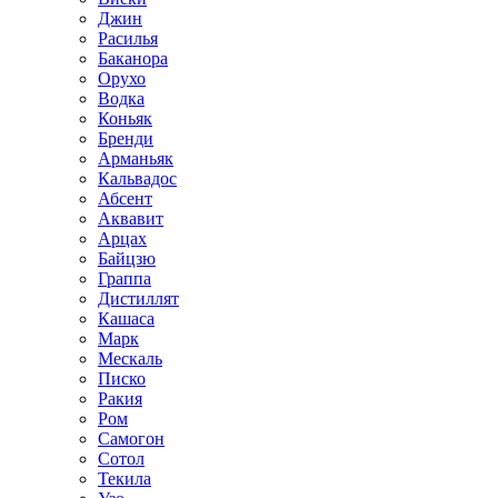
Джин
Расилья
Баканора
Орухо
Водка
Коньяк
Бренди
Арманьяк
Кальвадос
Абсент
Аквавит
Арцах
Байцзю
Граппа
Дистиллят
Кашаса
Марк
Мескаль
Писко
Ракия
Ром
Самогон
Сотол
Текила