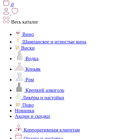
0
Весь каталог
Вино
Шампанское и игристые вина
Виски
Водка
Коньяк
Ром
Крепкий алкоголь
Ликёры и настойки
Пиво
Новинки
Акции и скидки
Корпоративным клиентам
Оплата и доставка