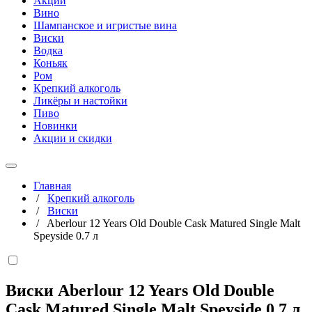
Акции
Вино
Шампанское и игристые вина
Виски
Водка
Коньяк
Ром
Крепкий алкоголь
Ликёры и настойки
Пиво
Новинки
Акции и скидки
Главная
/
Крепкий алкоголь
/
Виски
/
Aberlour 12 Years Old Double Cask Matured Single Malt
Speyside 0.7 л
Виски Aberlour 12 Years Old Double
Cask Matured Single Malt Speyside
0,7 л