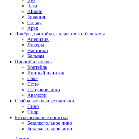
Узо
Чача
Шнапс
Зивания
Соджу
Арак
Ликёры, настойки, аперитивы и бальзамы
Аперитив
Ликеры
Настойки
Бальзам
Прочий алкоголь
Коктейль
Винный напиток
Саке
Сетю
Плодовое вино
Авамори
Слабоалкогольные напитки
Пиво
Сидр
Безалкогольные напитки
Безалкогольное пиво
Безалкогольное вино