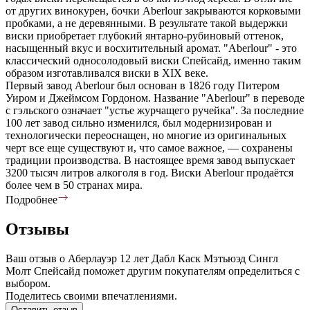
от других винокурен, бочки Aberlour закрываются корковыми
пробками, а не деревянными. В результате такой выдержки
виски приобретает глубокий янтарно-рубиновый оттенок,
насыщенный вкус и восхитительный аромат. "Aberlour" - это
классический односолодовый виски Спейсайд, именно таким
образом изготавливался виски в XIX веке.
Первый завод Aberlour был основан в 1826 году Питером
Уиром и Джеймсом Гордоном. Название "Aberlour" в переводе
с гэльского означает "устье журчащего ручейка". За последние
100 лет завод сильно изменился, был модернизирован и
технологически переоснащен, но многие из оригинальных
черт все еще существуют и, что самое важное, — сохранены
традиции производства. В настоящее время завод выпускает
3200 тысяч литров алкоголя в год. Виски Aberlour продаётся
более чем в 50 странах мира.
Подробнее
Отзывы
Ваш отзыв о Аберлауэр 12 лет Дабл Каск Мэтьюэд Сингл
Молт Спейсайд поможет другим покупателям определиться с
выбором.
Поделитесь своими впечатлениями.
Оставить отзыв