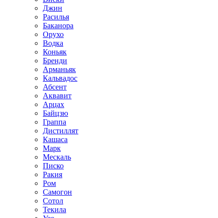
Джин
Расилья
Баканора
Орухо
Водка
Коньяк
Бренди
Арманьяк
Кальвадос
Абсент
Аквавит
Арцах
Байцзю
Граппа
Дистиллят
Кашаса
Марк
Мескаль
Писко
Ракия
Ром
Самогон
Сотол
Текила