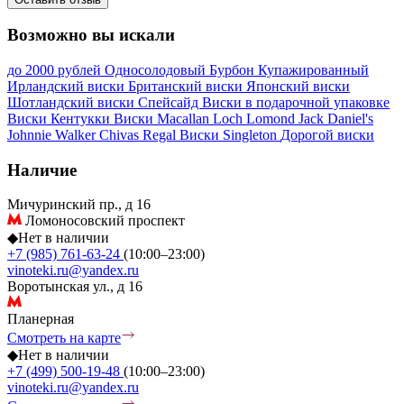
Возможно вы искали
до 2000 рублей
Односолодовый
Бурбон
Купажированный
Ирландский виски
Британский виски
Японский виски
Шотландский виски
Спейсайд
Виски в подарочной упаковке
Виски Кентукки
Виски Macallan
Loch Lomond
Jack Daniel's
Johnnie Walker
Chivas Regal
Виски Singleton
Дорогой виски
Наличие
Мичуринский пр., д 16
Ломоносовский проспект
◆
Нет в наличии
+7 (985) 761-63-24
(10:00–23:00)
vinoteki.ru@yandex.ru
Воротынская ул., д 16
Планерная
Смотреть на карте
◆
Нет в наличии
+7 (499) 500-19-48
(10:00–23:00)
vinoteki.ru@yandex.ru