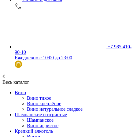
+7 985 410-
90-10
Ежедневно с 10:00 до 23:00
Весь каталог
Вино
Вино тихое
Вино креплёное
Вино натуральное сладкое
Шампанские и игристые
Шампанское
Вино игристое
Крепкий алкоголь
Виски