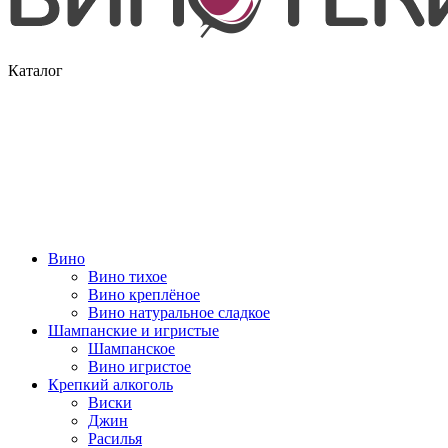
Каталог
Вино
Вино тихое
Вино креплёное
Вино натуральное сладкое
Шампанские и игристые
Шампанское
Вино игристое
Крепкий алкоголь
Виски
Джин
Расилья