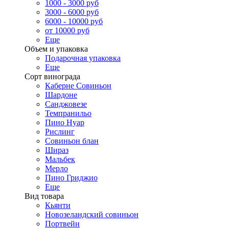
1000 - 3000 руб
3000 - 6000 руб
6000 - 10000 руб
от 10000 руб
Еще
Объем и упаковка
Подарочная упаковка
Еще
Сорт винограда
Каберне Совиньон
Шардоне
Санджовезе
Темпранильо
Пино Нуар
Рислинг
Совиньон блан
Шираз
Мальбек
Мерло
Пино Гриджио
Еще
Вид товара
Кьянти
Новозеландский совиньон
Портвейн