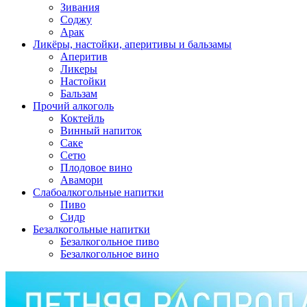
Зивания
Соджу
Арак
Ликёры, настойки, аперитивы и бальзамы
Аперитив
Ликеры
Настойки
Бальзам
Прочий алкоголь
Коктейль
Винный напиток
Саке
Сетю
Плодовое вино
Авамори
Слабоалкогольные напитки
Пиво
Сидр
Безалкогольные напитки
Безалкогольное пиво
Безалкогольное вино