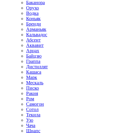
Баканора
Орухо
Водка
Коньяк
Бренди
Арманьяк
Кальвадос
Абсент
Аквавит
Арцах
Байцзю
Граппа
Дистиллят
Кашаса
Марк
Мескаль
Писко
Ракия
Ром
Самогон
Сотол
Текила
Узо
Чача
Шнапс