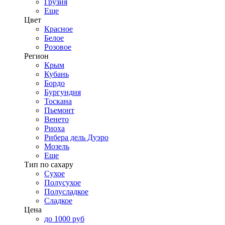
Грузия
Еще
Цвет
Красное
Белое
Розовое
Регион
Крым
Кубань
Бордо
Бургундия
Тоскана
Пьемонт
Венето
Риоха
Рибера дель Дуэро
Мозель
Еще
Тип по сахару
Сухое
Полусухое
Полусладкое
Сладкое
Цена
до 1000 руб