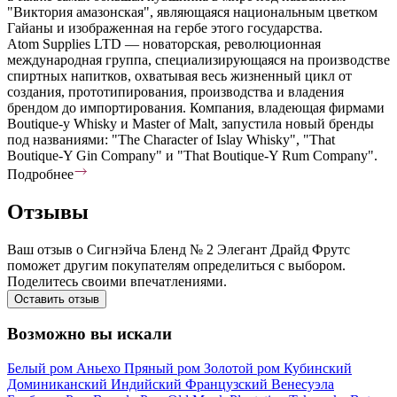
"Виктория амазонская", являющаяся национальным цветком
Гайаны и изображенная на гербе этого государства.
Atom Supplies LTD — новаторская, революционная
международная группа, специализирующаяся на производстве
спиртных напитков, охватывая весь жизненный цикл от
создания, прототипирования, производства и владения
брендом до импортирования. Компания, владеющая фирмами
Boutique-y Whisky и Master of Malt, запустила новый бренды
под названиями: "The Character of Islay Whisky", "That
Boutique-Y Gin Company" и "That Boutique-Y Rum Company".
Подробнее
Отзывы
Ваш отзыв о Сигнэйча Бленд № 2 Элегант Драйд Фрутс
поможет другим покупателям определиться с выбором.
Поделитесь своими впечатлениями.
Оставить отзыв
Возможно вы искали
Белый ром
Аньехо
Пряный ром
Золотой ром
Кубинский
Доминиканский
Индийский
Французский
Венесуэла