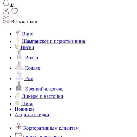
0
Весь каталог
Вино
Шампанское и игристые вина
Виски
Водка
Коньяк
Ром
Крепкий алкоголь
Ликёры и настойки
Пиво
Новинки
Акции и скидки
Корпоративным клиентам
Оплата и доставка