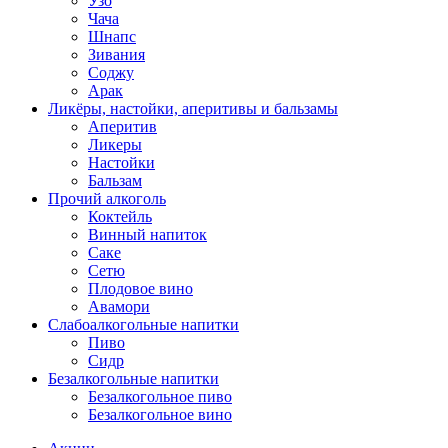
Узо
Чача
Шнапс
Зивания
Соджу
Арак
Ликёры, настойки, аперитивы и бальзамы
Аперитив
Ликеры
Настойки
Бальзам
Прочий алкоголь
Коктейль
Винный напиток
Саке
Сетю
Плодовое вино
Авамори
Слабоалкогольные напитки
Пиво
Сидр
Безалкогольные напитки
Безалкогольное пиво
Безалкогольное вино