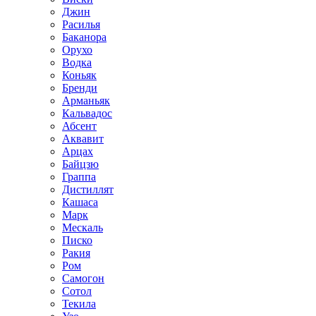
Джин
Расилья
Баканора
Орухо
Водка
Коньяк
Бренди
Арманьяк
Кальвадос
Абсент
Аквавит
Арцах
Байцзю
Граппа
Дистиллят
Кашаса
Марк
Мескаль
Писко
Ракия
Ром
Самогон
Сотол
Текила