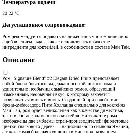
Температура подачи
20-22 °С
Дегустационное сопровождение:
Ром рекомендуется подавать на дижестив в чистом виде либо
с добавлением льда, а также использовать в качестве
ингредиента для коктейлей, в особенности в составе Май Тай.
Описание
Ром "Signature Blend" #2 Elegant-Dried Fruits представляет
собой бленд богатого выдержанного гайанского рома и
удивительно необычных ямайских ромов, образующий
изысканный, необычный вкус, к которому захочется
возвращаться вновь и вновь. Созданный при содействии
бренд-амбассадора Пита Холланда специально для коктейля
Май Тай, ром будет великолепен как в качестве дижестива,
так и в составе знаменитого коктейля. На этикетке рома
изображены две эмблемы стран-производителей: фиолетовые
цветки гваякового дерева — национального символа Ямайки,
а также самая большая кувшинка в мире под названием