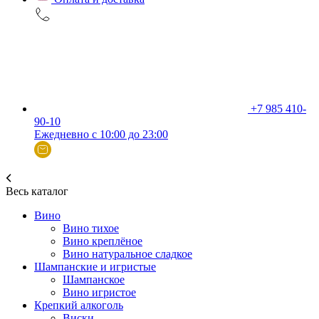
+7 985 410-
90-10
Ежедневно с 10:00 до 23:00
Весь каталог
Вино
Вино тихое
Вино креплёное
Вино натуральное сладкое
Шампанские и игристые
Шампанское
Вино игристое
Крепкий алкоголь
Виски